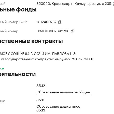
вой
350020, Краснодар г, Коммунаров ул, д 235
ьные фонды
нный номер СФР
1012490767
нный номер
034010602642766
рственные контракты
 МОБУ СОШ № 84 Г. СОЧИ ИМ. ПАВЛОВА Н.З:
 86 государственных контрактах на сумму 79 652 520 ₽
все
еятельности
85.12
Образование начальное общее
ные
85.11
Образование дошкольное
85.13