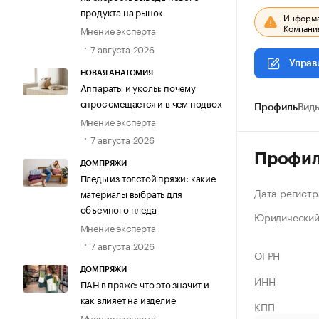
продукта на рынок
Информац
Компания
Мнение эксперта
7 августа 2026
Управ
НОВАЯ АНАТОМИЯ
Аппараты и уколы: почему
спрос смещается и в чем подвох
Профиль
Виды
Мнение эксперта
7 августа 2026
Профи
ДОМПРЯЖИ
Пледы из толстой пряжи: какие
Дата регистр
материалы выбрать для
объемного пледа
Юридический
Мнение эксперта
7 августа 2026
ОГРН
ДОМПРЯЖИ
ИНН
ПАН в пряже: что это значит и
как влияет на изделие
КПП
Мнение эксперта