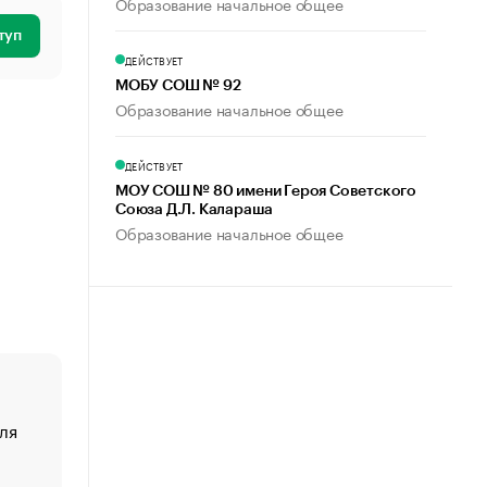
Образование начальное общее
туп
ДЕЙСТВУЕТ
МОБУ СОШ № 92
Образование начальное общее
ДЕЙСТВУЕТ
МОУ СОШ № 80 имени Героя Советского
Союза Д.Л. Калараша
Образование начальное общее
ля
«От спорта тело стареет иначе». Как живет глава ко
создавшей GTA
«Деньги будут не нужны»: что рассказал Маск в инт