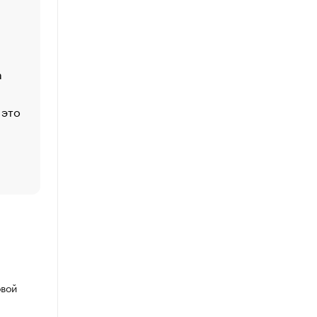
Economist
Функции менеджмента: пять ключевых основ эффект
управления
а
ЕС разрешил конфискацию российской нефти — чем
Москва
 это
Стресс обеспеченных людей: почему рост доходов 
счастья
Что обвинения против Павла Дурова значат для Tele
пользователей
овой