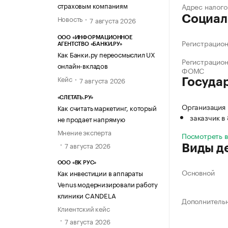
страховым компаниям
Адрес налого
Социал
Новость
7 августа 2026
ООО «ИНФОРМАЦИОННОЕ
Регистрацио
АГЕНТСТВО «БАНКИ.РУ»
Как Банки.ру переосмыслил UX
Регистрацио
онлайн-вкладов
ФОМС
Кейс
7 августа 2026
Госуда
«СЛЕТАТЬ.РУ»
Организация
Как считать маркетинг, который
заказчик в
не продает напрямую
Мнение эксперта
Посмотреть 
7 августа 2026
Виды д
ООО «ВК РУС»
Основной
Как инвестиции в аппараты
Venus модернизировали работу
клиники CANDELA
Дополнитель
Клиентский кейс
7 августа 2026