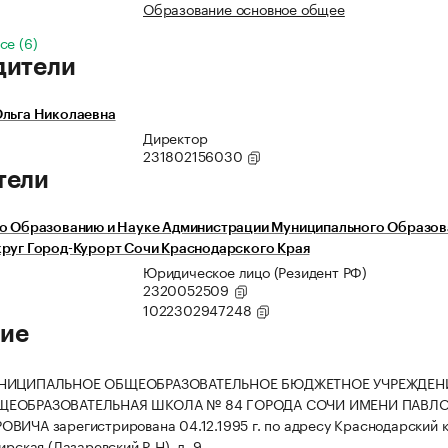
Образование основное общее
се (6)
дители
Ольга Николаевна
Директор
231802156030
тели
по Образованию и Науке Администрации Муниципального Образов
руг Город-Курорт Сочи Краснодарского Края
Юридическое лицо (Резидент РФ)
2320052509
1022302947248
ие
УНИЦИПАЛЬНОЕ ОБЩЕОБРАЗОВАТЕЛЬНОЕ БЮДЖЕТНОЕ УЧРЕЖДЕН
ЩЕОБРАЗОВАТЕЛЬНАЯ ШКОЛА № 84 ГОРОДА СОЧИ ИМЕНИ ПАВЛ
ВИЧА зарегистрирована 04.12.1995 г. по адресу Краснодарский кр
ирская (Лазаревский Р-Н), д. 9.