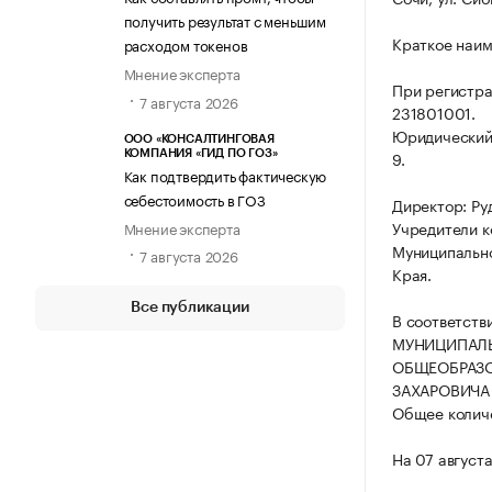
получить результат с меньшим
Краткое наи
расходом токенов
Мнение эксперта
При регистра
7 августа 2026
231801001.
Юридический а
ООО «КОНСАЛТИНГОВАЯ
9.
КОМПАНИЯ «ГИД ПО ГОЗ»
Как подтвердить фактическую
себестоимость в ГОЗ
Директор: Ру
Учредители к
Мнение эксперта
Муниципально
7 августа 2026
Края.
Все публикации
В соответств
МУНИЦИПАЛЬ
ОБЩЕОБРАЗО
ЗАХАРОВИЧА п
Общее количе
На 07 август