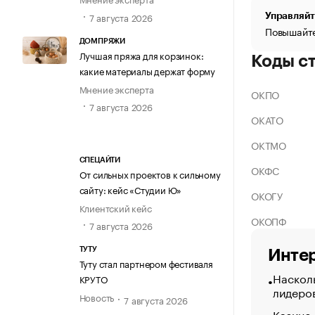
7 августа 2026
Управляйт
Повышайте
ДОМПРЯЖИ
Лучшая пряжа для корзинок:
Коды с
какие материалы держат форму
Мнение эксперта
ОКПО
7 августа 2026
ОКАТО
ОКТМО
СПЕЦАЙТИ
ОКФС
От сильных проектов к сильному
сайту: кейс «Студии Ю»
ОКОГУ
Клиентский кейс
ОКОПФ
7 августа 2026
ТУТУ
Интер
Туту стал партнером фестиваля
Насколь
КРУТО
лидеро
Новость
7 августа 2026
Казино