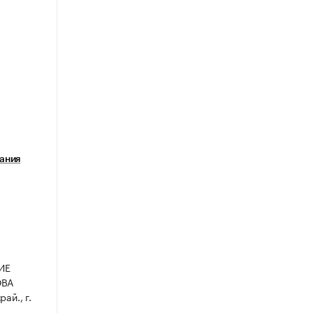
ания
ИЕ
ОВА
ай., г.