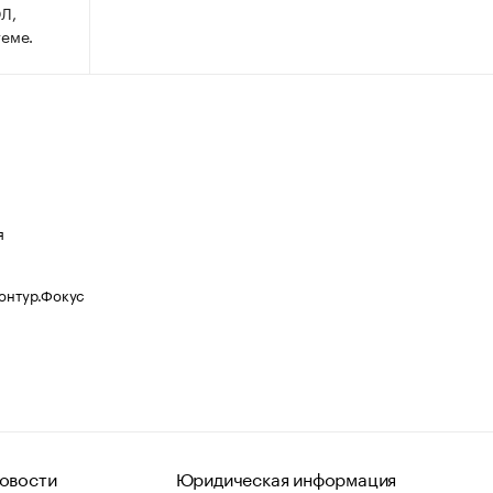
Л,
теме.
я
Контур.Фокус
овости
Юридическая информация