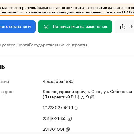
ия носит справочный характер и сгенерирована на основании данных из откр
 не является пользователем и не имеет деловых отношений с сервисом РБК Ко
Подписаться на изменения
П
лять компанией
 деятельности
Государственные контракты
ль
ации
4 декабря 1995
 адрес
Краснодарский край., г. Сочи, ул. Сибирская
(Лазаревский Р-Н), д. 9
1022302795151
2318021655
231801001