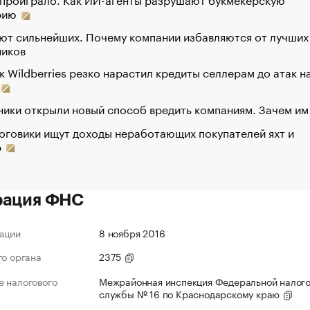
рию
ют сильнейших. Почему компании избавляются от лучших
ников
к Wildberries резко нарастил кредиты селлерам до атак н
ики открыли новый способ вредить компаниям. Зачем им
оговики ищут доходы неработающих покупателей яхт и
р
рация ФНС
ации
8 ноября 2016
го органа
2375
 налогового
Межрайонная инспекция Федеральной налог
службы № 16 по Краснодарскому краю