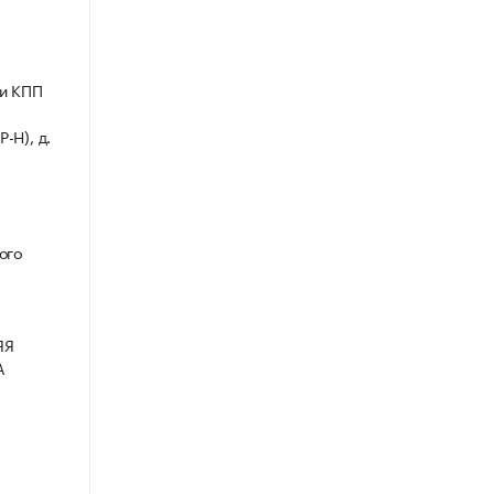
 и КПП
-Н), д.
ого
ЯЯ
А