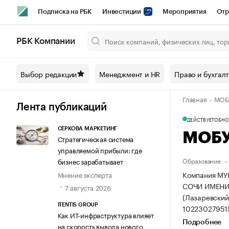
Подписка на РБК
Инвестиции
Мероприятия
Отр
Спорт
Школа управления РБК
РБК Образование
РБ
РБК Компании
Город
Стиль
Крипто
РБК Бизнес-среда
Дискусси
Выбор редакции
Менеджмент и HR
Право и бухгал
Спецпроекты СПб
Конференции СПб
Спецпроекты
Главная
МОБ
Технологии и медиа
Финансы
Рынок наличной валют
Лента публикаций
ДЕЙСТВУЕТ
ОБНОВ
СЕРКОВА МАРКЕТИНГ
МОБУ
Стратегическая система
управляемой прибыли: где
Образование
бизнес зарабатывает
Компания М
Мнение эксперта
СОЧИ ИМЕНИ П
7 августа 2026
(Лазаревский 
ITENTIS GROUP
102230279515
Как ИТ-инфраструктура влияет
Подробнее
на скорость вывода нового