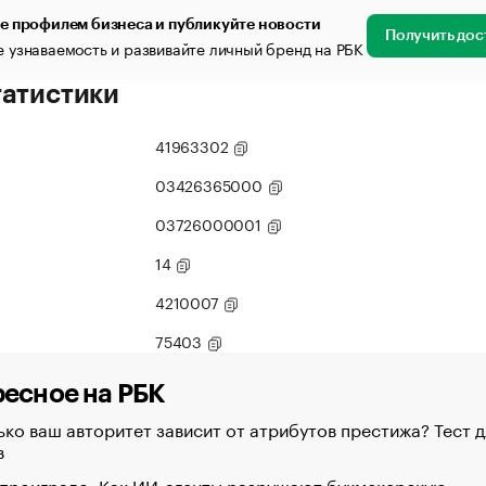
е профилем бизнеса и публикуйте новости
Получить дос
 узнаваемость и развивайте личный бренд на РБК
татистики
41963302
03426365000
03726000001
14
4210007
75403
есное на РБК
ко ваш авторитет зависит от атрибутов престижа? Тест д
в
 проиграло. Как ИИ-агенты разрушают букмекерскую