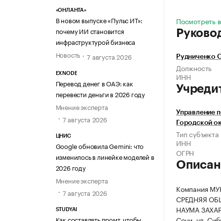
«ОНЛАНТА»
В новом выпуске «Пульс ИТ»:
Посмотреть в
почему ИИ становится
Руково
инфраструктурой бизнеса
Новость
7 августа 2026
Рудниченко 
Должность
EXNODE
ИНН
Перевод денег в ОАЭ: как
Учреди
перевести деньги в 2026 году
Мнение эксперта
Управление 
7 августа 2026
Городской ок
Тип субъекта
ЦНИС
ИНН
Google обновила Gemini: что
ОГРН
изменилось в линейке моделей в
Описан
2026 году
Мнение эксперта
Компания М
7 августа 2026
СРЕДНЯЯ ОБ
НАУМА ЗАХАРО
STUDYAI
Как составлять промт, чтобы
Сочи, ул. Сиб