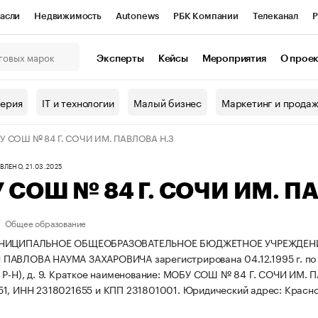
асли
Недвижимость
Autonews
РБК Компании
Телеканал
Р
К Курсы
РБК Life
Тренды
Визионеры
Национальные проекты
Эксперты
Кейсы
Мероприятия
О прое
онный клуб
Исследования
Кредитные рейтинги
Франшизы
Г
терия
IT и технологии
Малый бизнес
Маркетинг и прода
Проверка контрагентов
Политика
Экономика
Бизнес
У СОШ № 84 Г. СОЧИ ИМ. ПАВЛОВА Н.З
ы
ЛЕНО, 21.03.2025
 СОШ № 84 Г. СОЧИ ИМ. П
Общее образование
УНИЦИПАЛЬНОЕ ОБЩЕОБРАЗОВАТЕЛЬНОЕ БЮДЖЕТНОЕ УЧРЕЖДЕН
АВЛОВА НАУМА ЗАХАРОВИЧА зарегистрирована 04.12.1995 г. по ад
Р-Н), д. 9.
Краткое наименование: МОБУ СОШ № 84 Г. СОЧИ ИМ. 
1, ИНН 2318021655 и КПП 231801001.
Юридический адрес: Краснода