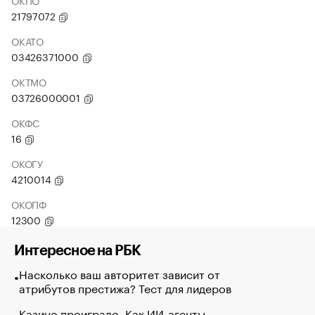
ОКПО
21797072
ОКАТО
03426371000
ОКТМО
03726000001
ОКФС
16
ОКОГУ
4210014
ОКОПФ
12300
Интересное на РБК
Насколько ваш авторитет зависит от
атрибутов престижа? Тест для лидеров
Казино проиграло. Как ИИ-агенты