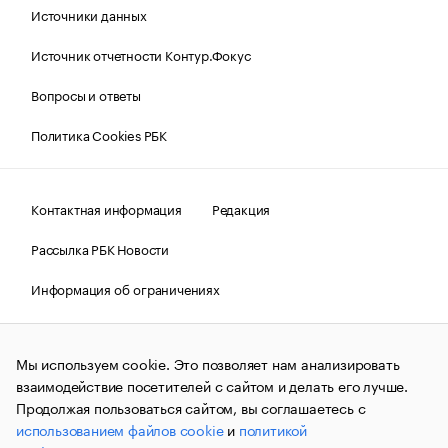
Источники данных
Источник отчетности Контур.Фокус
Вопросы и ответы
Политика Cookies РБК
Контактная информация
Редакция
Рассылка РБК Новости
Информация об ограничениях
Правовая информация
О соблюдении авторских прав
Мы используем cookie. Это позволяет нам анализировать
© АО «РОСБИЗНЕСКОНСАЛТИНГ»,
1995–2026.
Сообщения
и материалы информационного агентства «РБК»
взаимодействие посетителей с сайтом и делать его лучше.
(зарегистрировано Федеральной службой по надзору в сфере
Продолжая пользоваться сайтом, вы соглашаетесь с
связи, информационных технологий и массовых
использованием файлов cookie
и
политикой
коммуникаций (Роскомнадзор) 09.12.2015 за номером ИА
№ФС77-63848) сопровождаются пометкой «РБК». Отдельные