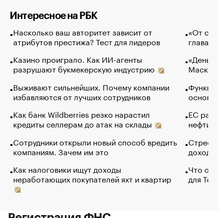
Интересное на РБК
Насколько ваш авторитет зависит от
«От спо
атрибутов престижа? Тест для лидеров
глава к
Казино проиграло. Как ИИ-агенты
«Деньги
разрушают букмекерскую индустрию
Маск в 
Выживают сильнейших. Почему компании
Функции
избавляются от лучших сотрудников
основ э
Как банк Wildberries резко нарастил
ЕС раз
кредиты селлерам до атак на склады
нефти —
Сотрудники открыли новый способ вредить
Стресс 
компаниям. Зачем им это
доходов
Как налоговики ищут доходы
Что обв
неработающих покупателей яхт и квартир
для Tel
Регистрация ФНС