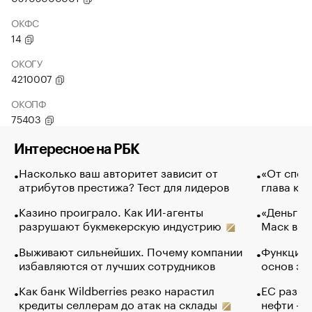
ОКФС
14
ОКОГУ
4210007
ОКОПФ
75403
Интересное на РБК
Насколько ваш авторитет зависит от
«От спор
атрибутов престижа? Тест для лидеров
глава ко
Казино проиграло. Как ИИ-агенты
«Деньги б
разрушают букмекерскую индустрию
Маск в и
Выживают сильнейших. Почему компании
Функции 
избавляются от лучших сотрудников
основ эф
Как банк Wildberries резко нарастил
ЕС разре
кредиты селлерам до атак на склады
нефти — 