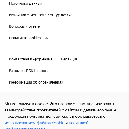
Источники данных
Источник отчетности Контур.Фокус
Вопросы и ответы
Политика Cookies РБК
Контактная информация
Редакция
Рассылка РБК Новости
Информация об ограничениях
Правовая информация
О соблюдении авторских прав
Мы используем cookie. Это позволяет нам анализировать
© АО «РОСБИЗНЕСКОНСАЛТИНГ»,
1995–2026.
Сообщения
и материалы информационного агентства «РБК»
взаимодействие посетителей с сайтом и делать его лучше.
(зарегистрировано Федеральной службой по надзору в сфере
Продолжая пользоваться сайтом, вы соглашаетесь с
связи, информационных технологий и массовых
использованием файлов cookie
и
политикой
коммуникаций (Роскомнадзор) 09.12.2015 за номером ИА
№ФС77-63848) сопровождаются пометкой «РБК». Отдельные
конфиденциальности
.