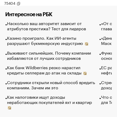
75404
Интересное на РБК
Насколько ваш авторитет зависит от
«От спо
атрибутов престижа? Тест для лидеров
глава к
Казино проиграло. Как ИИ-агенты
«Деньги
разрушают букмекерскую индустрию
Маск в 
Выживают сильнейших. Почему компании
Функции
избавляются от лучших сотрудников
основ э
Как банк Wildberries резко нарастил
ЕС раз
кредиты селлерам до атак на склады
нефти —
Сотрудники открыли новый способ вредить
Стресс 
компаниям. Зачем им это
доходов
Как налоговики ищут доходы
Что обв
неработающих покупателей яхт и квартир
для Tel