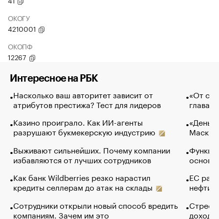
41
ОКОГУ
4210001
ОКОПФ
12267
Интересное на РБК
Насколько ваш авторитет зависит от
«От спо
атрибутов престижа? Тест для лидеров
глава к
Казино проиграло. Как ИИ-агенты
«Деньги
разрушают букмекерскую индустрию
Маск в 
Выживают сильнейших. Почему компании
Функции
избавляются от лучших сотрудников
основ э
Как банк Wildberries резко нарастил
ЕС раз
кредиты селлерам до атак на склады
нефти —
Сотрудники открыли новый способ вредить
Стресс 
компаниям. Зачем им это
доходов