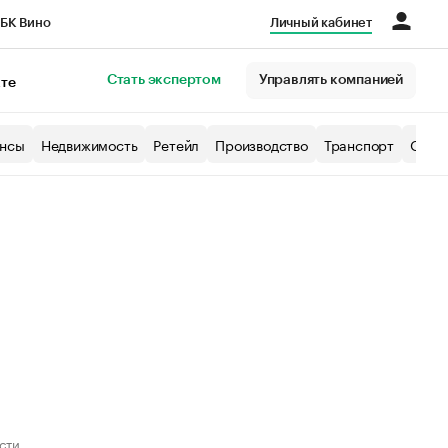
БК Вино
Личный кабинет
Город
Стать экспертом
Управлять компанией
кте
нсы
Недвижимость
Ретейл
Производство
Транспорт
Образ
сти