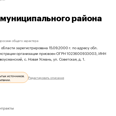
 муниципального района
просами общего характера
бласти зарегистрирована 15.09.2000 г. по адресу обл.
истрации организации присвоен ОГРН 1023600933003, ИНН
усманский, с. Новая Усмань, ул. Советская, д. 1.
ытых источников.
Редактировать описание
мпании.
нтракты