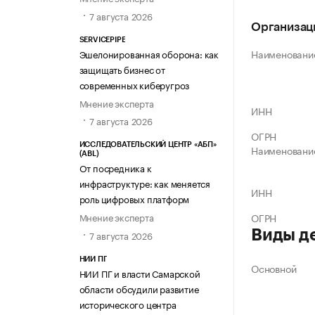
7 августа 2026
Организац
SERVICEPIPE
Наименовани
Эшелонированная оборона: как
защищать бизнес от
современных киберугроз
Мнение эксперта
ИНН
7 августа 2026
ОГРН
ИССЛЕДОВАТЕЛЬСКИЙ ЦЕНТР «АБП»
Наименовани
(ABL)
От посредника к
инфраструктуре: как меняется
ИНН
роль цифровых платформ
Мнение эксперта
ОГРН
Виды д
7 августа 2026
НИИ ПГ
Основной
НИИ ПГ и власти Самарской
области обсудили развитие
исторического центра