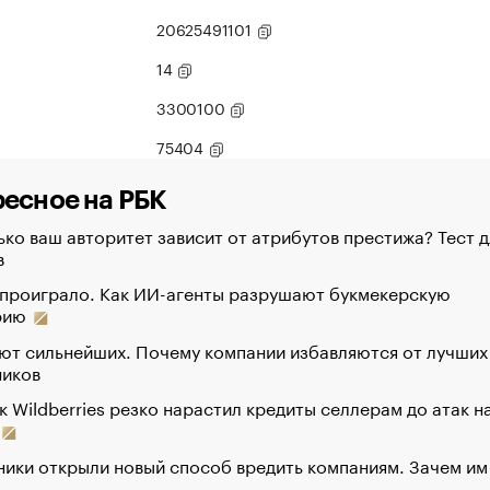
20625491101
14
3300100
75404
есное на РБК
ко ваш авторитет зависит от атрибутов престижа? Тест д
в
 проиграло. Как ИИ-агенты разрушают букмекерскую
рию
ют сильнейших. Почему компании избавляются от лучших
ников
к Wildberries резко нарастил кредиты селлерам до атак н
ики открыли новый способ вредить компаниям. Зачем им