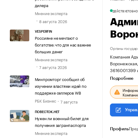
дилера
ДЕЙСТВУЕТ
ОБНОВ
Мнение эксперта
Адми
8 августа 2026
Воро
VESPERFIN
Россияне не мечтают о
богатстве: что для нас важнее
Органы государ
больших денег
Компания Адм
Мнение эксперта
Воронежская, 
7 августа 2026
3616001399 
Минпромторг сообщил об
Подробнее
изучении властями идей по
Информац
поддержке селлеров WB
Компания
РБК Бизнес
7 августа
Управ
ПОВЕСТОК.НЕТ
Нужен ли военный билет для
получения загранпаспорта
Профиль
Пре
Мнение эксперта