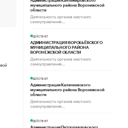
Администрация Кантемировского
муниципального района Воронежской
Что обвинения против Павла Дурова значат для Tele
области
пользователей
Деятельность органов местного
самоуправления...
ДЕЙСТВУЕТ
АДМИНИСТРАЦИЯ ВОРОБЬЁВСКОГО
МУНИЦИПАЛЬНОГО РАЙОНА
ВОРОНЕЖСКОЙ ОБЛАСТИ
Деятельность органов местного
самоуправления...
овой
ДЕЙСТВУЕТ
Администрация Калачеевского
муниципального района Воронежской
области
Деятельность органов местного
самоуправления...
ДЕЙСТВУЕТ
Администрация Петропавловского