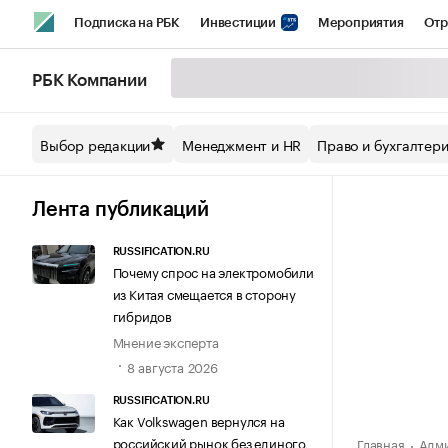
Подписка на РБК
Инвестиции
Мероприятия
Отр
Спорт
Школа управления РБК
РБК Образование
РБ
РБК Компании
Стиль
Крипто
РБК Бизнес-среда
Дискуссионный кл
Выбор редакции
Менеджмент и HR
Право и бухгалтер
Спецпроекты СПб
Конференции СПб
Спецпроекты
Технологии и медиа
Финансы
Рынок наличной валют
Лента публикаций
RUSSIFICATION.RU
Почему спрос на электромобили
из Китая смещается в сторону
гибридов
Мнение эксперта
8 августа 2026
RUSSIFICATION.RU
Как Volkswagen вернулся на
российский рынок без единого
Главная
Адми