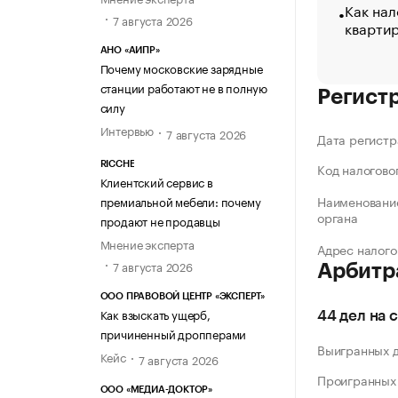
Как нал
7 августа 2026
кварти
АНО «АИПР»
Почему московские зарядные
станции работают не в полную
Регист
силу
Интервью
7 августа 2026
Дата регистр
RICCHE
Код налогово
Клиентский сервис в
Наименование
премиальной мебели: почему
органа
продают не продавцы
Мнение эксперта
Адрес налого
7 августа 2026
Арбитр
ООО ПРАВОВОЙ ЦЕНТР «ЭКСПЕРТ»
Как взыскать ущерб,
44 дел на 
причиненный дропперами
Выигранных 
Кейс
7 августа 2026
Проигранных
ООО «МЕДИА-ДОКТОР»