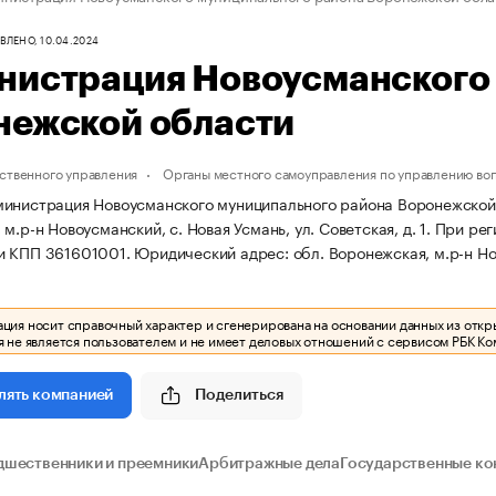
ЛЕНО, 10.04.2024
нистрация Новоусманского
нежской области
ственного управления
Органы местного самоуправления по управлению во
инистрация Новоусманского муниципального района Воронежской о
м.р-н Новоусманский, с. Новая Усмань, ул. Советская, д. 1.
При рег
и КПП 361601001.
Юридический адрес: обл. Воронежская, м.р-н Ново
ия носит справочный характер и сгенерирована на основании данных из откр
 не является пользователем и не имеет деловых отношений с сервисом РБК Ко
Поделиться
лять компанией
дшественники и преемники
Арбитражные дела
Государственные ко