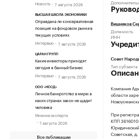
Дополнитель
Новость
7 августа 2026
Руково
ВЫСШАЯ ШКОЛА ЭКОНОМИКИ
Оправдана ли консервативная
Вишняков Се
позиция на фондовом рынке в
Должность
текущих условиях
ИНН
Интервью
7 августа 2026
Учреди
ЦАРАН ГРУПП
Какие инвесторы приходят
Совет Народ
Тип субъекта
сегодня в банный бизнес
Описан
Интервью
7 августа 2026
Компания Ад
ООО «НССД»
Личное банкротство в мире: в
области заре
каких странах закон не щадит
Новоусманский
человека
При регистр
Мнение эксперта
КПП 3616010
7 августа 2026
Юридический 
Советская, д. 
Все публикации