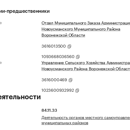
ии-предшественники
е
Отдел Муниципального Заказа Администраци
Новоусманского Муниципального Района
Воронежской Области
3616013500
1093668036560
е
Управление Сельского Хозяйства Администр
Новоусманского Района Воронежской Облас
3616000469
1023600932992
еятельности
84.11.33
Деятельность органов местного самоуправле
муниципальных районов