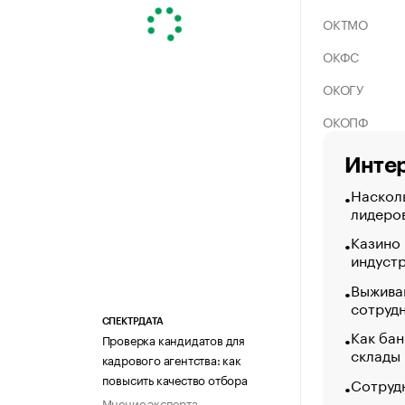
ОКТМО
ОКФС
ОКОГУ
ОКОПФ
Интер
Насколь
лидеро
Казино
индуст
Выжива
сотруд
СПЕКТРДАТА
Как бан
Проверка кандидатов для
склады
кадрового агентства: как
повысить качество отбора
Сотрудн
Мнение эксперта