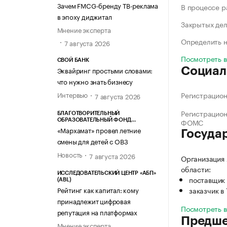
Зачем FMCG-бренду ТВ-реклама
В процессе 
в эпоху диджитал
Закрытых де
Мнение эксперта
Определить н
7 августа 2026
Посмотреть 
СВОЙ БАНК
Эквайринг простыми словами:
Социал
что нужно знать бизнесу
Интервью
Регистрацио
7 августа 2026
Регистрацио
БЛАГОТВОРИТЕЛЬНЫЙ
ФОМС
ОБРАЗОВАТЕЛЬНЫЙ ФОНД
«МАРХАМАТ»
«Мархамат» провел летние
Госуда
смены для детей с ОВЗ
Новость
7 августа 2026
Организация 
области:
ИССЛЕДОВАТЕЛЬСКИЙ ЦЕНТР «АБП»
поставщик 
(ABL)
заказчик в
Рейтинг как капитал: кому
принадлежит цифровая
Посмотреть 
репутация на платформах
Предше
Мнение эксперта