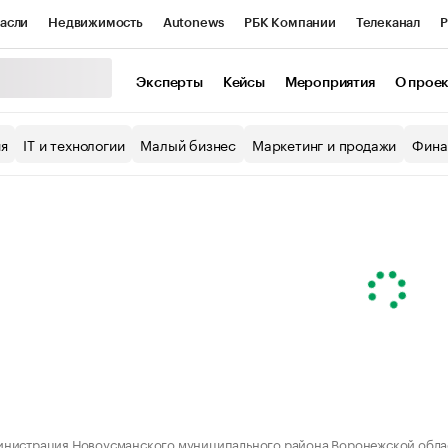
асли
Недвижимость
Autonews
РБК Компании
Телеканал
Р
К Курсы
РБК Life
Тренды
Визионеры
Национальные проекты
Эксперты
Кейсы
Мероприятия
О прое
уб
Исследования
Кредитные рейтинги
Франшизы
Газета
ия
IT и технологии
Малый бизнес
Маркетинг и продажи
Фина
Проверка контрагентов
Политика
Экономика
Бизнес
ы
нистрация Новоусманского муниципального района Воронежской обла