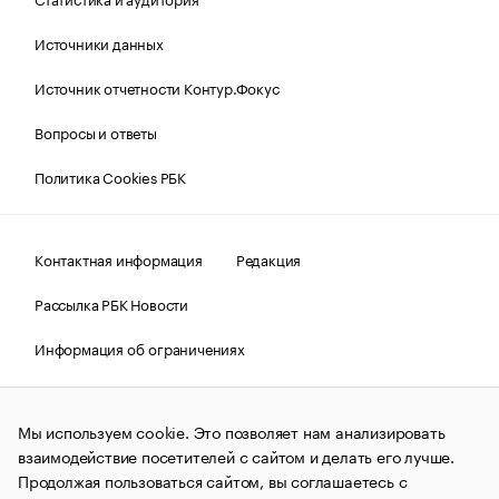
Источники данных
Источник отчетности Контур.Фокус
Вопросы и ответы
Политика Cookies РБК
Контактная информация
Редакция
Рассылка РБК Новости
Информация об ограничениях
Правовая информация
О соблюдении авторских прав
Мы используем cookie. Это позволяет нам анализировать
© АО «РОСБИЗНЕСКОНСАЛТИНГ»,
1995–2026.
Сообщения
и материалы информационного агентства «РБК»
взаимодействие посетителей с сайтом и делать его лучше.
(зарегистрировано Федеральной службой по надзору в сфере
Продолжая пользоваться сайтом, вы соглашаетесь с
связи, информационных технологий и массовых