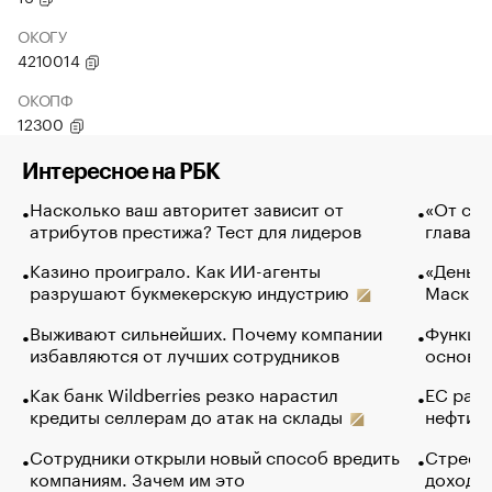
ОКОГУ
4210014
ОКОПФ
12300
Интересное на РБК
Насколько ваш авторитет зависит от
«От спо
атрибутов престижа? Тест для лидеров
глава к
Казино проиграло. Как ИИ-агенты
«Деньги
разрушают букмекерскую индустрию
Маск в 
Выживают сильнейших. Почему компании
Функции
избавляются от лучших сотрудников
основ э
Как банк Wildberries резко нарастил
ЕС раз
кредиты селлерам до атак на склады
нефти —
Сотрудники открыли новый способ вредить
Стресс 
компаниям. Зачем им это
доходов