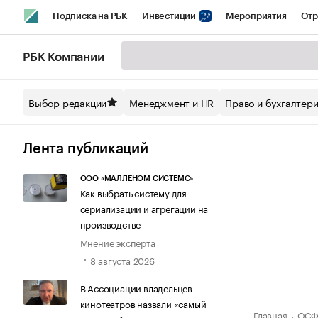
Подписка на РБК
Инвестиции
Мероприятия
Отр
Спорт
Школа управления РБК
РБК Образование
РБ
РБК Компании
Стиль
Крипто
РБК Бизнес-среда
Дискуссионный кл
Выбор редакции
Менеджмент и HR
Право и бухгалтер
Спецпроекты СПб
Конференции СПб
Спецпроекты
Технологии и медиа
Финансы
Рынок наличной валют
Лента публикаций
ООО «МАЛЛЕНОМ СИСТЕМС»
Как выбрать систему для
сериализации и агрегации на
производстве
Мнение эксперта
8 августа 2026
В Ассоциации владельцев
кинотеатров назвали «самый
Главная
ОСФ