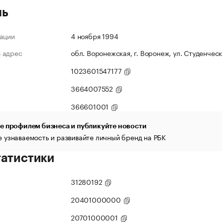
ль
ации
4 ноября 1994
 адрес
обл. Воронежская, г. Воронеж, ул. Студенческ
1023601547177
3664007552
366601001
е профилем бизнеса и публикуйте новости
 узнаваемость и развивайте личный бренд на РБК
татистики
31280192
20401000000
20701000001