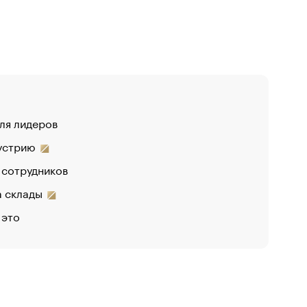
для лидеров
дустрию
 сотрудников
на склады
 это