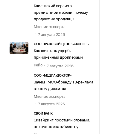
Клиентский сервис в
премиальной мебели: почему
продают не продавцы
Мнение эксперта
7 августа 2026
ООО ПРАВОВОЙ ЦЕНТР «ЭКСПЕРТ»
Как взыскать ущерб,
причиненный дропперами
Кейс
7 августа 2026
ООО «МЕДИА-ДОКТОР»
Зачем FMCG-бренду ТВ-реклама
в эпоху диджитал
Мнение эксперта
7 августа 2026
СВОЙ БАНК
Эквайринг простыми словами:
что нужно знать бизнесу
Интервью