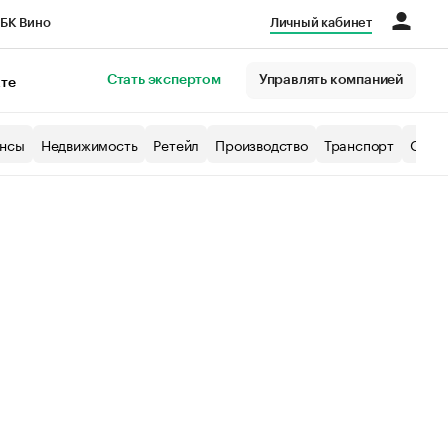
БК Вино
Личный кабинет
Город
Стать экспертом
Управлять компанией
кте
нсы
Недвижимость
Ретейл
Производство
Транспорт
Образ