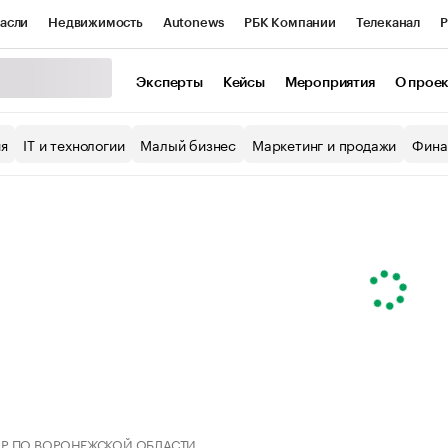
асли
Недвижимость
Autonews
РБК Компании
Телеканал
Р
К Курсы
РБК Life
Тренды
Визионеры
Национальные проекты
Эксперты
Кейсы
Мероприятия
О прое
уб
Исследования
Кредитные рейтинги
Франшизы
Газета
ия
IT и технологии
Малый бизнес
Маркетинг и продажи
Фина
Проверка контрагентов
Политика
Экономика
Бизнес
ы
Р ПО ВОРОНЕЖСКОЙ ОБЛАСТИ