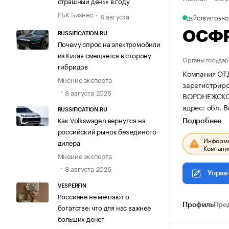
страшный день» в году
РБК Бизнес
8 августа
ДЕЙСТВУЕТ
ОБНОВ
ОСФР
RUSSIFICATION.RU
Почему спрос на электромобили
из Китая смещается в сторону
Органы государ
гибридов
Компания О
Мнение эксперта
зарегистриров
8 августа 2026
ВОРОНЕЖСКО
адрес: обл. В
RUSSIFICATION.RU
Как Volkswagen вернулся на
Подробнее
российский рынок без единого
Информац
дилера
Компания
Мнение эксперта
8 августа 2026
Управ
VESPERFIN
Россияне не мечтают о
Профиль
Пре
богатстве: что для нас важнее
больших денег