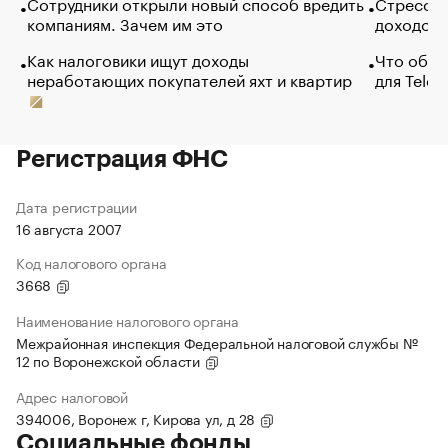
Сотрудники открыли новый способ вредить
Стресс о
компаниям. Зачем им это
доходов 
Как налоговики ищут доходы
Что обви
неработающих покупателей яхт и квартир
для Tele
Регистрация ФНС
Дата регистрации
16 августа 2007
Код налогового органа
3668
Наименование налогового органа
Межрайонная инспекция Федеральной налоговой службы №
12 по Воронежской области
Адрес налоговой
394006, Воронеж г, Кирова ул, д 28
Социальные фонды