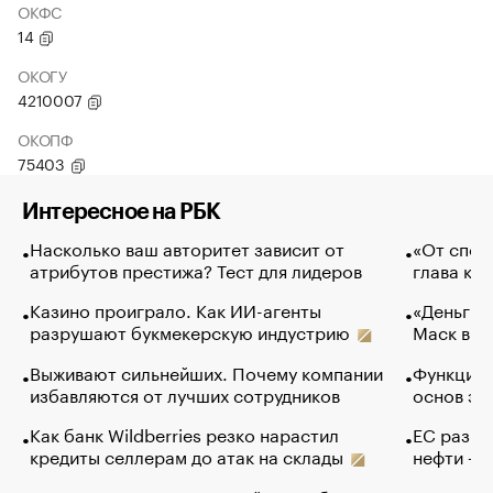
ОКФС
14
ОКОГУ
4210007
ОКОПФ
75403
Интересное на РБК
Насколько ваш авторитет зависит от
«От спор
атрибутов престижа? Тест для лидеров
глава ко
Казино проиграло. Как ИИ-агенты
«Деньги б
разрушают букмекерскую индустрию
Маск в и
Выживают сильнейших. Почему компании
Функции 
избавляются от лучших сотрудников
основ эф
Как банк Wildberries резко нарастил
ЕС разре
кредиты селлерам до атак на склады
нефти — 