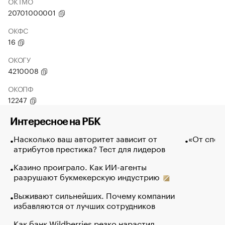
ОКТМО
20701000001
ОКФС
16
ОКОГУ
4210008
ОКОПФ
12247
Интересное на РБК
Насколько ваш авторитет зависит от
«От спор
атрибутов престижа? Тест для лидеров
Казино проиграло. Как ИИ-агенты
разрушают букмекерскую индустрию
Выживают сильнейших. Почему компании
избавляются от лучших сотрудников
Как банк Wildberries резко нарастил