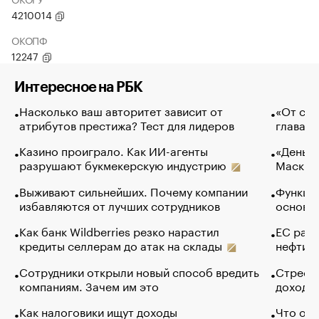
4210014
ОКОПФ
12247
Интересное на РБК
Насколько ваш авторитет зависит от
«От спо
атрибутов престижа? Тест для лидеров
глава к
Казино проиграло. Как ИИ-агенты
«Деньги
разрушают букмекерскую индустрию
Маск в 
Выживают сильнейших. Почему компании
Функции
избавляются от лучших сотрудников
основ э
Как банк Wildberries резко нарастил
ЕС раз
кредиты селлерам до атак на склады
нефти —
Сотрудники открыли новый способ вредить
Стресс 
компаниям. Зачем им это
доходов
Как налоговики ищут доходы
Что обв