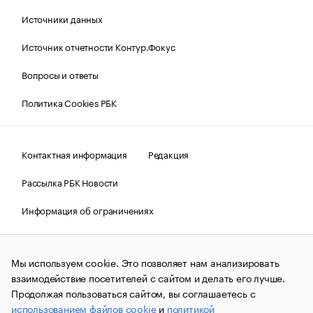
Источники данных
Источник отчетности Контур.Фокус
Вопросы и ответы
Политика Cookies РБК
Контактная информация
Редакция
Рассылка РБК Новости
Информация об ограничениях
Правовая информация
О соблюдении авторских прав
Мы используем cookie. Это позволяет нам анализировать
© АО «РОСБИЗНЕСКОНСАЛТИНГ»,
1995–2026.
Сообщения
и материалы информационного агентства «РБК»
взаимодействие посетителей с сайтом и делать его лучше.
(зарегистрировано Федеральной службой по надзору в сфере
Продолжая пользоваться сайтом, вы соглашаетесь с
связи, информационных технологий и массовых
использованием файлов cookie
и
политикой
коммуникаций (Роскомнадзор) 09.12.2015 за номером ИА