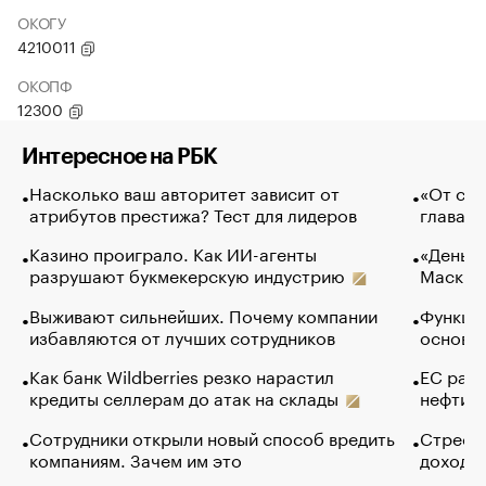
ОКОГУ
4210011
ОКОПФ
12300
Интересное на РБК
Насколько ваш авторитет зависит от
«От спо
атрибутов престижа? Тест для лидеров
глава к
Казино проиграло. Как ИИ-агенты
«Деньги
разрушают букмекерскую индустрию
Маск в 
Выживают сильнейших. Почему компании
Функции
избавляются от лучших сотрудников
основ э
Как банк Wildberries резко нарастил
ЕС раз
кредиты селлерам до атак на склады
нефти —
Сотрудники открыли новый способ вредить
Стресс 
компаниям. Зачем им это
доходов