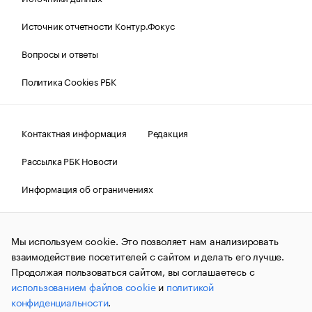
Источник отчетности Контур.Фокус
Вопросы и ответы
Политика Cookies РБК
Контактная информация
Редакция
Рассылка РБК Новости
Информация об ограничениях
Правовая информация
О соблюдении авторских прав
Мы используем cookie. Это позволяет нам анализировать
© АО «РОСБИЗНЕСКОНСАЛТИНГ»,
1995–2026.
Сообщения
и материалы информационного агентства «РБК»
взаимодействие посетителей с сайтом и делать его лучше.
(зарегистрировано Федеральной службой по надзору в сфере
Продолжая пользоваться сайтом, вы соглашаетесь с
связи, информационных технологий и массовых
использованием файлов cookie
и
политикой
коммуникаций (Роскомнадзор) 09.12.2015 за номером ИА
№ФС77-63848) сопровождаются пометкой «РБК». Отдельные
конфиденциальности
.
публикации могут содержать информацию,