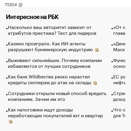
75204
Интересное на РБК
Насколько ваш авторитет зависит от
«От спо
атрибутов престижа? Тест для лидеров
глава к
Казино проиграло. Как ИИ-агенты
«Деньги
разрушают букмекерскую индустрию
Маск в 
Выживают сильнейших. Почему компании
Функции
избавляются от лучших сотрудников
основ э
Как банк Wildberries резко нарастил
ЕС раз
кредиты селлерам до атак на склады
нефти —
Сотрудники открыли новый способ вредить
Стресс 
компаниям. Зачем им это
доходов
Как налоговики ищут доходы
Что обв
неработающих покупателей яхт и квартир
для Tel