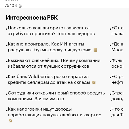
75403
Интересное на РБК
Насколько ваш авторитет зависит от
«От спо
атрибутов престижа? Тест для лидеров
глава к
Казино проиграло. Как ИИ-агенты
«Деньги
разрушают букмекерскую индустрию
Маск в 
Выживают сильнейших. Почему компании
Функции
избавляются от лучших сотрудников
основ э
Как банк Wildberries резко нарастил
ЕС раз
кредиты селлерам до атак на склады
нефти —
Сотрудники открыли новый способ вредить
Стресс 
компаниям. Зачем им это
доходов
Как налоговики ищут доходы
Что обв
неработающих покупателей яхт и квартир
для Tel