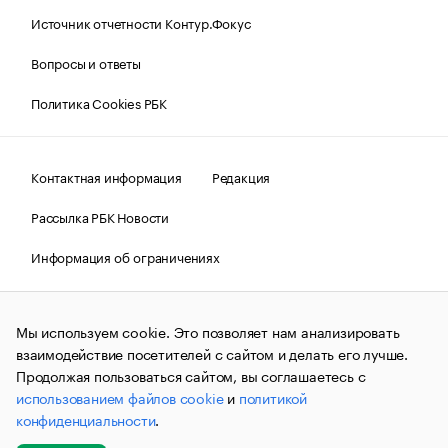
Источник отчетности Контур.Фокус
Вопросы и ответы
Политика Cookies РБК
Контактная информация
Редакция
Рассылка РБК Новости
Информация об ограничениях
Правовая информация
О соблюдении авторских прав
Мы используем cookie. Это позволяет нам анализировать
© АО «РОСБИЗНЕСКОНСАЛТИНГ»,
1995–2026.
Сообщения
и материалы информационного агентства «РБК»
взаимодействие посетителей с сайтом и делать его лучше.
(зарегистрировано Федеральной службой по надзору в сфере
Продолжая пользоваться сайтом, вы соглашаетесь с
связи, информационных технологий и массовых
использованием файлов cookie
и
политикой
коммуникаций (Роскомнадзор) 09.12.2015 за номером ИА
№ФС77-63848) сопровождаются пометкой «РБК». Отдельные
конфиденциальности
.
публикации могут содержать информацию,
не предназначенную для пользователей