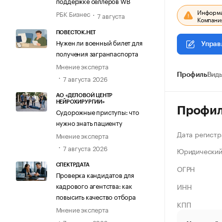
поддержке селлеров WB
Информац
РБК Бизнес
7 августа
Компания
ПОВЕСТОК.НЕТ
Нужен ли военный билет для
Управ
получения загранпаспорта
Мнение эксперта
Профиль
Виды
7 августа 2026
АО «ДЕЛОВОЙ ЦЕНТР
НЕЙРОХИРУРГИИ»
Профи
Судорожные приступы: что
нужно знать пациенту
Дата регистр
Мнение эксперта
7 августа 2026
Юридический
СПЕКТРДАТА
ОГРН
Проверка кандидатов для
кадрового агентства: как
ИНН
повысить качество отбора
КПП
Мнение эксперта
7 августа 2026