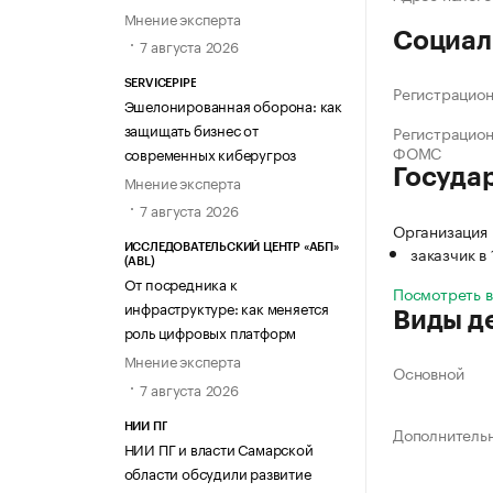
Мнение эксперта
Социал
7 августа 2026
SERVICEPIPE
Регистрацио
Эшелонированная оборона: как
защищать бизнес от
Регистрацио
ФОМС
современных киберугроз
Госуда
Мнение эксперта
7 августа 2026
Организация
заказчик в
ИССЛЕДОВАТЕЛЬСКИЙ ЦЕНТР «АБП»
(ABL)
От посредника к
Посмотреть 
инфраструктуре: как меняется
Виды д
роль цифровых платформ
Мнение эксперта
Основной
7 августа 2026
НИИ ПГ
Дополнитель
НИИ ПГ и власти Самарской
области обсудили развитие