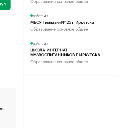
Образование основное общее
туп
ДЕЙСТВУЕТ
МБОУ Гимназия № 25 г. Иркутска
Образование основное общее
ДЕЙСТВУЕТ
ШКОЛА-ИНТЕРНАТ
МУЗВОСПИТАННИКОВ Г. ИРКУТСКА
Образование основное общее
ля
«От спорта тело стареет иначе». Как живет глава ко
создавшей GTA
«Деньги будут не нужны»: что рассказал Маск в инт