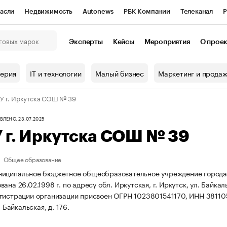
асли
Недвижимость
Autonews
РБК Компании
Телеканал
Р
К Курсы
РБК Life
Тренды
Визионеры
Национальные проекты
Эксперты
Кейсы
Мероприятия
О прое
онный клуб
Исследования
Кредитные рейтинги
Франшизы
Г
терия
IT и технологии
Малый бизнес
Маркетинг и прода
Проверка контрагентов
Политика
Экономика
Бизнес
 г. Иркутска СОШ № 39
ы
ЛЕНО, 23.07.2025
 г. Иркутска СОШ № 39
Общее образование
ниципальное бюджетное общеобразовательное учреждение города
ана 26.02.1998 г. по адресу обл. Иркутская, г. Иркутск, ул. Байкаль
гистрации организации присвоен ОГРН 1023801541170, ИНН 3811
. Байкальская, д. 176.