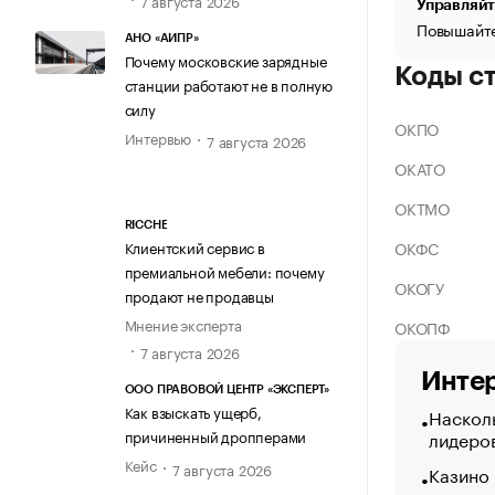
Управляйт
Повышайте
АНО «АИПР»
Почему московские зарядные
Коды с
станции работают не в полную
силу
ОКПО
Интервью
7 августа 2026
ОКАТО
ОКТМО
RICCHE
ОКФС
Клиентский сервис в
премиальной мебели: почему
ОКОГУ
продают не продавцы
Мнение эксперта
ОКОПФ
7 августа 2026
Интер
ООО ПРАВОВОЙ ЦЕНТР «ЭКСПЕРТ»
Как взыскать ущерб,
Насколь
лидеро
причиненный дропперами
Кейс
7 августа 2026
Казино