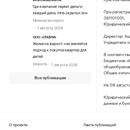
ИНФОМАКСИМУМ
Где компания теряет деньги
При регистра
каждый день: пять скрытых зон
381101001.
Мнение эксперта
Юридический а
7 августа 2026
Директор: Ащ
ООО «СТАВНИ»
Учредители к
Жилье на вырост: как меняется
подход к покупке квартир для
В соответств
детей
бюджетное о
Новость
7 августа 2026
общеобразова
Общее количе
Все публикации
На 08 август
Юридический 
данные и бух
О проекте
Лента публикаций