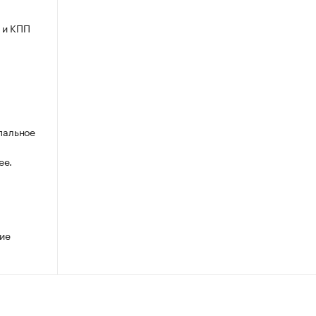
 и КПП
пальное
ее.
ие