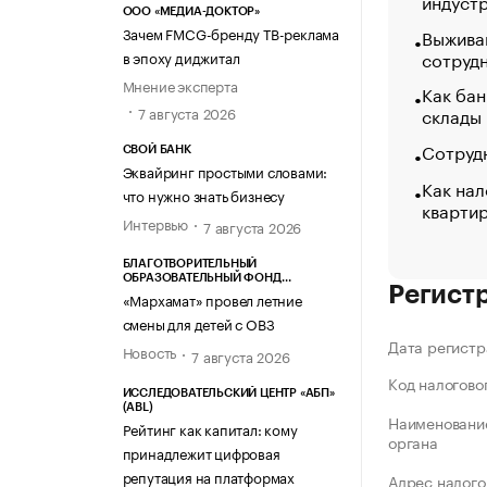
индуст
ООО «МЕДИА-ДОКТОР»
Зачем FMCG-бренду ТВ-реклама
Выжива
сотруд
в эпоху диджитал
Мнение эксперта
Как бан
склады
7 августа 2026
Сотрудн
СВОЙ БАНК
Эквайринг простыми словами:
Как нал
что нужно знать бизнесу
кварти
Интервью
7 августа 2026
БЛАГОТВОРИТЕЛЬНЫЙ
ОБРАЗОВАТЕЛЬНЫЙ ФОНД
Регист
«МАРХАМАТ»
«Мархамат» провел летние
смены для детей с ОВЗ
Дата регистр
Новость
7 августа 2026
Код налогово
ИССЛЕДОВАТЕЛЬСКИЙ ЦЕНТР «АБП»
(ABL)
Наименование
Рейтинг как капитал: кому
органа
принадлежит цифровая
репутация на платформах
Адрес налого