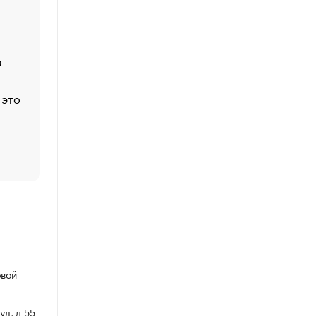
Economist
Функции менеджмента: пять ключевых основ эффект
управления
а
ЕС разрешил конфискацию российской нефти — чем
Москва
 это
Стресс обеспеченных людей: почему рост доходов 
счастья
Что обвинения против Павла Дурова значат для Tele
пользователей
овой
ул, д 55