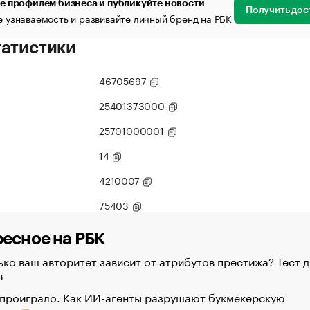
е профилем бизнеса и публикуйте новости
Получить дос
 узнаваемость и развивайте личный бренд на РБК
татистики
46705697
25401373000
25701000001
14
4210007
75403
есное на РБК
ко ваш авторитет зависит от атрибутов престижа? Тест д
в
 проиграло. Как ИИ-агенты разрушают букмекерскую