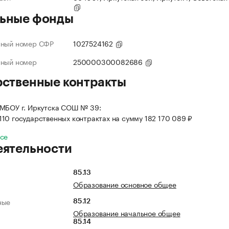
ьные фонды
нный номер СФР
1027524162
нный номер
250000300082686
рственные контракты
 МБОУ г. Иркутска СОШ № 39:
 110 государственных контрактах на сумму 182 170 089 ₽
все
еятельности
85.13
Образование основное общее
ные
85.12
Образование начальное общее
85.14