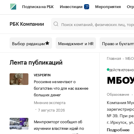
Подписка на РБК
Инвестиции
Мероприятия
Отр
Спорт
Школа управления РБК
РБК Образование
РБ
РБК Компании
Город
Стиль
Крипто
РБК Бизнес-среда
Дискусси
Выбор редакции
Менеджмент и HR
Право и бухгал
Спецпроекты СПб
Конференции СПб
Спецпроекты
Главная
МБОУ
Технологии и медиа
Финансы
Рынок наличной валют
Лента публикаций
ДЕЙСТВУЕТ
ОБНОВ
VESPERFIN
МБОУ
Россияне не мечтают о
богатстве: что для нас важнее
Образование
больших денег
Компания Му
Мнение эксперта
зарегистриров
7 августа 2026
№ 39.
При ре
Минпромторг сообщил об
г. Иркутск, ул
изучении властями идей по
Подробнее