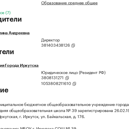
Образование среднее общее
се (7)
дители
лина Андреевна
Директор
381403438126
тели
ия Города Иркутска
Юридическое лицо (Резидент РФ)
3808131271
1053808211610
ие
ниципальное бюджетное общеобразовательное учреждение города
дняя общеобразовательная школа № 39 зарегистрирована 26.02.19
ркутская, г. Иркутск, ул. Байкальская, д. 176.
енование: МБОУ г. Иркутска СОШ № 39.