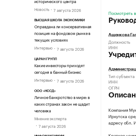
исторического центра
Новость
7 августа 2026
Посмотреть в
Руково
ВЫСШАЯ ШКОЛА ЭКОНОМИКИ
Оправдана ли консервативная
позиция на фондовом рынке в
Ащенкова Га
текущих условиях
Должность
ИНН
Интервью
7 августа 2026
Учреди
ЦАРАН ГРУПП
Какие инвесторы приходят
Администрац
сегодня в банный бизнес
Тип субъекта
Интервью
7 августа 2026
ИНН
ОГРН
ООО «НССД»
Описан
Личное банкротство в мире: в
каких странах закон не щадит
Компания Му
человека
Иркутска сре
Мнение эксперта
адресу обл. И
7 августа 2026
Краткое наим