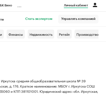
...
БК Вино
Личный кабинет
Стать экспертом
Управлять компанией
кте
азета
жи
Финансы
Недвижимость
Ретейл
Производство
 Иркутска средняя общеобразовательная школа № 39
ская, д. 176.
Краткое наименование: МБОУ г. Иркутска СОШ
055060 и КПП 381101001.
Юридический адрес: обл. Иркутская,