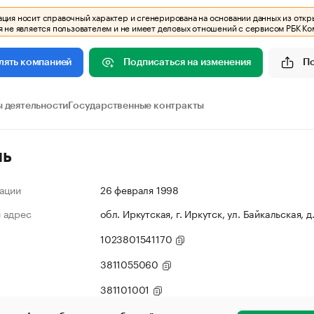
ия носит справочный характер и сгенерирована на основании данных из откр
 не является пользователем и не имеет деловых отношений с сервисом РБК Ко
Подписаться на изменения
П
лять компанией
 деятельности
Государственные контракты
ль
ации
26 февраля 1998
 адрес
обл. Иркутская, г. Иркутск, ул. Байкальская, д
1023801541170
3811055060
381101001