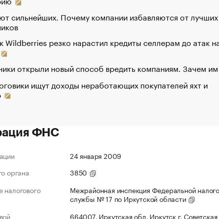
рию
ют сильнейших. Почему компании избавляются от лучших
ников
к Wildberries резко нарастил кредиты селлерам до атак н
ики открыли новый способ вредить компаниям. Зачем им
оговики ищут доходы неработающих покупателей яхт и
р
рация ФНС
ации
24 января 2009
го органа
3850
 налогового
Межрайонная инспекция Федеральной налог
службы № 17 по Иркутской области
вой
664007, Иркутская обл, Иркутск г, Советская 