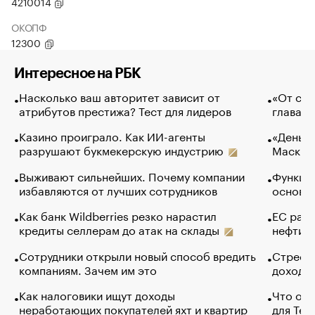
4210014
ОКОПФ
12300
Интересное на РБК
Насколько ваш авторитет зависит от
«От спо
атрибутов престижа? Тест для лидеров
глава к
Казино проиграло. Как ИИ-агенты
«Деньги
разрушают букмекерскую индустрию
Маск в 
Выживают сильнейших. Почему компании
Функции
избавляются от лучших сотрудников
основ э
Как банк Wildberries резко нарастил
ЕС раз
кредиты селлерам до атак на склады
нефти —
Сотрудники открыли новый способ вредить
Стресс 
компаниям. Зачем им это
доходов
Как налоговики ищут доходы
Что обв
неработающих покупателей яхт и квартир
для Tel