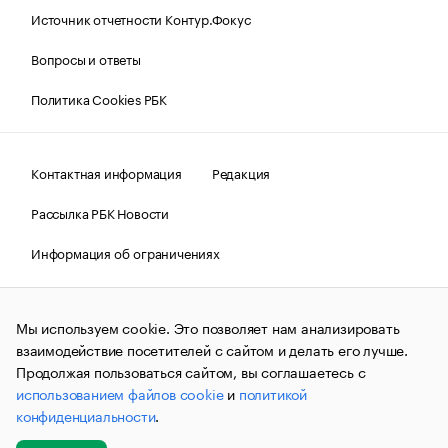
Источник отчетности Контур.Фокус
Вопросы и ответы
Политика Cookies РБК
Контактная информация
Редакция
Рассылка РБК Новости
Информация об ограничениях
Правовая информация
О соблюдении авторских прав
Мы используем cookie. Это позволяет нам анализировать
© АО «РОСБИЗНЕСКОНСАЛТИНГ»,
1995–2026.
Сообщения
и материалы информационного агентства «РБК»
взаимодействие посетителей с сайтом и делать его лучше.
(зарегистрировано Федеральной службой по надзору в сфере
Продолжая пользоваться сайтом, вы соглашаетесь с
связи, информационных технологий и массовых
использованием файлов cookie
и
политикой
коммуникаций (Роскомнадзор) 09.12.2015 за номером ИА
№ФС77-63848) сопровождаются пометкой «РБК». Отдельные
конфиденциальности
.
публикации могут содержать информацию,
не предназначенную для пользователей