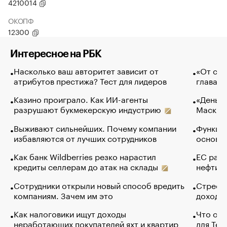
4210014
ОКОПФ
12300
Интересное на РБК
Насколько ваш авторитет зависит от
«От спо
атрибутов престижа? Тест для лидеров
глава к
Казино проиграло. Как ИИ-агенты
«Деньги
разрушают букмекерскую индустрию
Маск в 
Выживают сильнейших. Почему компании
Функции
избавляются от лучших сотрудников
основ э
Как банк Wildberries резко нарастил
ЕС раз
кредиты селлерам до атак на склады
нефти —
Сотрудники открыли новый способ вредить
Стресс 
компаниям. Зачем им это
доходов
Как налоговики ищут доходы
Что обв
неработающих покупателей яхт и квартир
для Tel