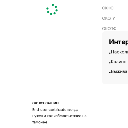
ОКФС
ОКОГУ
ОКОПФ
Интер
Насколь
Казино
Выжива
СКС КОНСАЛТИНГ
End-user certificate: когда
нужен и как избежать отказа на
таможне