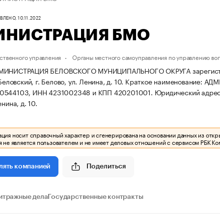
ЛЕНО, 10.11.2022
ИНИСТРАЦИЯ БМО
ственного управления
Органы местного самоуправления по управлению во
МИНИСТРАЦИЯ БЕЛОВСКОГО МУНИЦИПАЛЬНОГО ОКРУГА зарегистрирова
Беловский, г. Белово, ул. Ленина, д. 10.
Краткое наименование: А
0544103, ИНН 4231002348 и КПП 420201001.
Юридический адрес: 
нина, д. 10.
ия носит справочный характер и сгенерирована на основании данных из откр
 не является пользователем и не имеет деловых отношений с сервисом РБК Ко
Поделиться
лять компанией
итражные дела
Государственные контракты