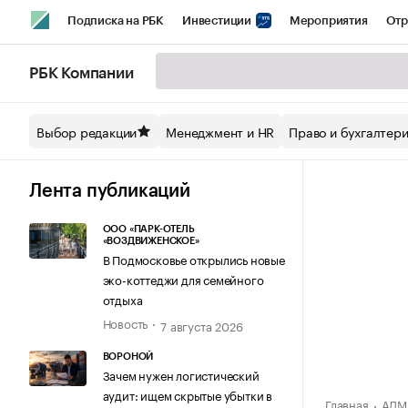
Подписка на РБК
Инвестиции
Мероприятия
Отр
Спорт
Школа управления РБК
РБК Образование
РБ
РБК Компании
Стиль
Крипто
РБК Бизнес-среда
Дискуссионный кл
Выбор редакции
Менеджмент и HR
Право и бухгалтер
Спецпроекты СПб
Конференции СПб
Спецпроекты
Технологии и медиа
Финансы
Рынок наличной валют
Лента публикаций
ООО «ПАРК-ОТЕЛЬ
«ВОЗДВИЖЕНСКОЕ»
В Подмосковье открылись новые
эко-коттеджи для семейного
отдыха
Новость
7 августа 2026
ВОРОНОЙ
Зачем нужен логистический
аудит: ищем скрытые убытки в
Главная
АДМ