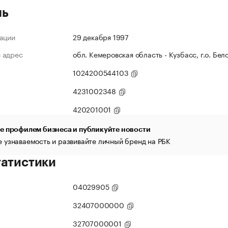
ль
ации
29 декабря 1997
 адрес
обл. Кемеровская область - Кузбасс, г.о. Бело
1024200544103
4231002348
420201001
е профилем бизнеса и публикуйте новости
 узнаваемость и развивайте личный бренд на РБК
татистики
04029905
32407000000
32707000001