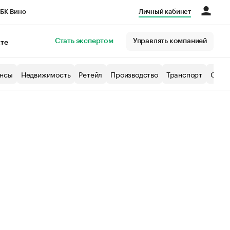
БК Вино
Личный кабинет
Город
Стать экспертом
Управлять компанией
кте
нсы
Недвижимость
Ретейл
Производство
Транспорт
Образ