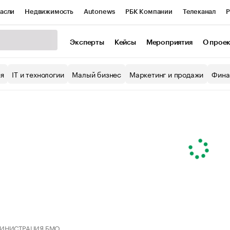
асли
Недвижимость
Autonews
РБК Компании
Телеканал
Р
К Курсы
РБК Life
Тренды
Визионеры
Национальные проекты
Эксперты
Кейсы
Мероприятия
О прое
уб
Исследования
Кредитные рейтинги
Франшизы
Газета
ия
IT и технологии
Малый бизнес
Маркетинг и продажи
Фина
Проверка контрагентов
Политика
Экономика
Бизнес
ы
ИНИСТРАЦИЯ БМО