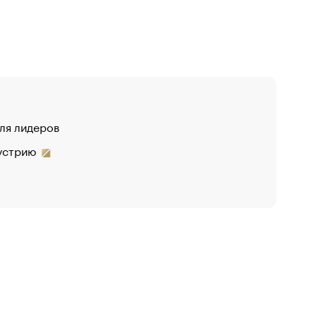
для лидеров
дустрию