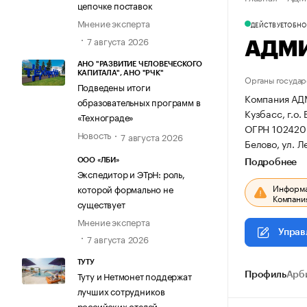
цепочке поставок
Мнение эксперта
ДЕЙСТВУЕТ
ОБНОВ
7 августа 2026
АДМ
АНО "РАЗВИТИЕ ЧЕЛОВЕЧЕСКОГО
КАПИТАЛА", АНО "РЧК"
Органы государ
Подведены итоги
Компания АД
образовательных программ в
Кузбасс, г.о. 
«Технограде»
ОГРН 102420
Новость
7 августа 2026
Белово, ул. Ле
ООО «ЛБИ»
Подробнее
Экспедитор и ЭТрН: роль,
Информац
которой формально не
Компания
существует
Мнение эксперта
Управ
7 августа 2026
ТУТУ
Туту и Нетмонет поддержат
Профиль
Арб
лучших сотрудников
российских отелей