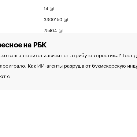
14
3300150
75404
есное на РБК
ко ваш авторитет зависит от атрибутов престижа? Тест 
 проиграло. Как ИИ-агенты разрушают букмекерскую ин
ют с