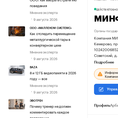
поведения
ДЕЙСТВУЕТ
ОБНОВ
Мнение эксперта
МИН
9 августа 2026
ООО «МАЛЛЕНОМ СИСТЕМС»
Органы государ
Как отследить перемещение
Компания МИН
металлургической тары в
Кемерово, пр-
конвертерном цехе
10242006852
Мнение эксперта
Советский, д.
9 августа 2026
Подробнее
BAZA
Информац
8 и 12 ГБ видеопамяти в 2026
Компания
году — все
Мнение эксперта
Управ
9 августа 2026
ЭВОТРЕН
Почему тренер не должен
Профиль
Арб
комментировать каждое
повторение