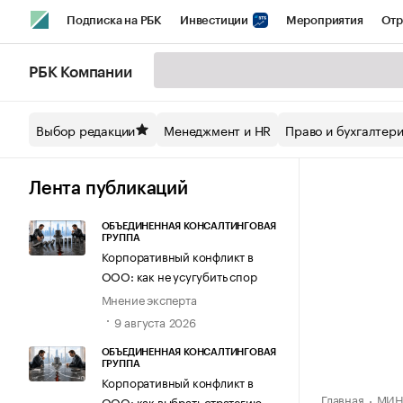
Подписка на РБК
Инвестиции
Мероприятия
Отр
Спорт
Школа управления РБК
РБК Образование
РБ
РБК Компании
Стиль
Крипто
РБК Бизнес-среда
Дискуссионный кл
Выбор редакции
Менеджмент и HR
Право и бухгалтер
Спецпроекты СПб
Конференции СПб
Спецпроекты
Технологии и медиа
Финансы
Рынок наличной валют
Лента публикаций
ОБЪЕДИНЕННАЯ КОНСАЛТИНГОВАЯ
ГРУППА
Корпоративный конфликт в
ООО: как не усугубить спор
Мнение эксперта
9 августа 2026
ОБЪЕДИНЕННАЯ КОНСАЛТИНГОВАЯ
ГРУППА
Корпоративный конфликт в
Главная
МИН
ООО: как выбрать стратегию