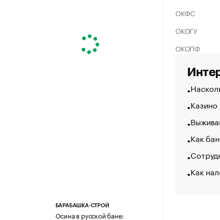
ОКФС
ОКОГУ
ОКОПФ
Интер
Насколь
Казино
Выжива
Как бан
Сотрудн
Как нал
БАРАБАШКА-СТРОЙ
Осина в русской бане: