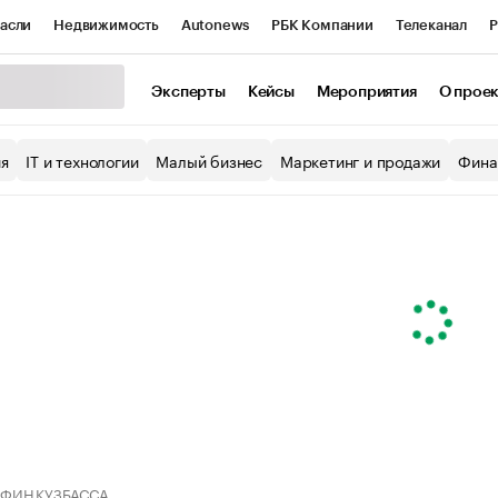
асли
Недвижимость
Autonews
РБК Компании
Телеканал
Р
К Курсы
РБК Life
Тренды
Визионеры
Национальные проекты
Эксперты
Кейсы
Мероприятия
О прое
уб
Исследования
Кредитные рейтинги
Франшизы
Газета
ия
IT и технологии
Малый бизнес
Маркетинг и продажи
Фина
Проверка контрагентов
Политика
Экономика
Бизнес
ы
ФИН КУЗБАССА