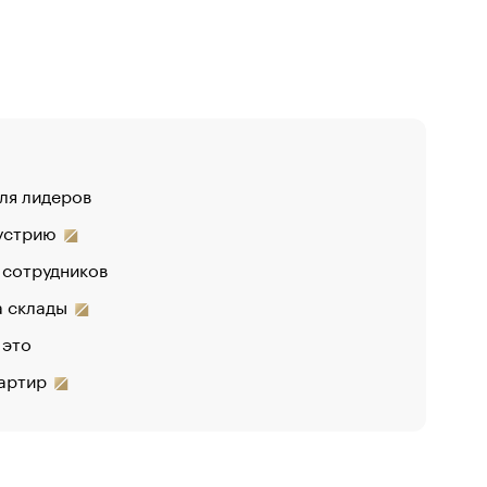
для лидеров
«От спор
дустрию
«Деньги 
 сотрудников
на склады
 это
вартир