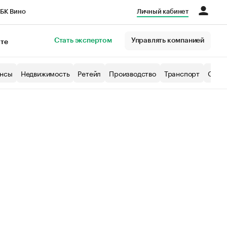
БК Вино
Личный кабинет
Город
Стать экспертом
Управлять компанией
кте
нсы
Недвижимость
Ретейл
Производство
Транспорт
Образ