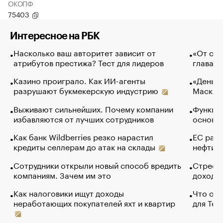
ОКОПФ
75403
Интересное на РБК
Насколько ваш авторитет зависит от
«От спо
атрибутов престижа? Тест для лидеров
глава к
Казино проиграло. Как ИИ-агенты
«Деньги
разрушают букмекерскую индустрию
Маск в 
Выживают сильнейших. Почему компании
Функции
избавляются от лучших сотрудников
основ э
Как банк Wildberries резко нарастил
ЕС раз
кредиты селлерам до атак на склады
нефти —
Сотрудники открыли новый способ вредить
Стресс 
компаниям. Зачем им это
доходов
Как налоговики ищут доходы
Что обв
неработающих покупателей яхт и квартир
для Tel