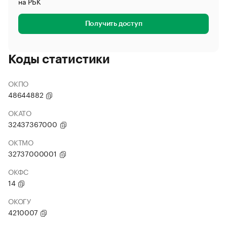
на РБК
Получить доступ
Коды статистики
ОКПО
48644882
ОКАТО
32437367000
ОКТМО
32737000001
ОКФС
14
ОКОГУ
4210007