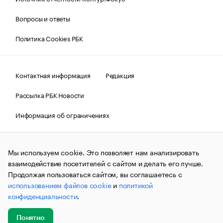
Вопросы и ответы
Политика Cookies РБК
Контактная информация
Редакция
Рассылка РБК Новости
Информация об ограничениях
Правовая информация
О соблюдении авторских прав
Мы используем cookie. Это позволяет нам анализировать
© АО «РОСБИЗНЕСКОНСАЛТИНГ»,
1995–2026.
Сообщения
и материалы информационного агентства «РБК»
взаимодействие посетителей с сайтом и делать его лучше.
(зарегистрировано Федеральной службой по надзору в сфере
Продолжая пользоваться сайтом, вы соглашаетесь с
связи, информационных технологий и массовых
использованием файлов cookie
и
политикой
коммуникаций (Роскомнадзор) 09.12.2015 за номером ИА
№ФС77-63848) сопровождаются пометкой «РБК». Отдельные
конфиденциальности
.
публикации могут содержать информацию,
не предназначенную для пользователей
до 18 лет.
companycardsfeedback@rbc.ru
Понятно