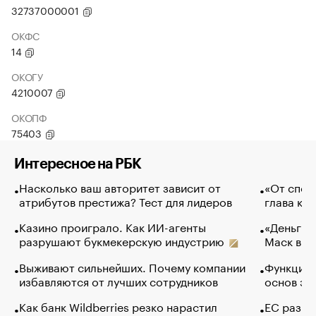
32737000001
ОКФС
14
ОКОГУ
4210007
ОКОПФ
75403
Интересное на РБК
Насколько ваш авторитет зависит от
«От спор
атрибутов престижа? Тест для лидеров
глава ко
Казино проиграло. Как ИИ-агенты
«Деньги б
разрушают букмекерскую индустрию
Маск в и
Выживают сильнейших. Почему компании
Функции 
избавляются от лучших сотрудников
основ эф
Как банк Wildberries резко нарастил
ЕС разре