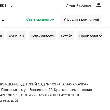
...
БК Вино
Личный кабинет
Стать экспертом
Управлять компанией
кте
азета
жи
Финансы
Недвижимость
Ретейл
Производство
ЕЖДЕНИЕ «ДЕТСКИЙ САД № 103 «ЛЕСНАЯ СКАЗКА»
 Прокопьевск, ул. Есенина, д. 52.
Краткое наименование:
24201887159, ИНН 4223025817 и КПП 422301001.
нина, д. 52.