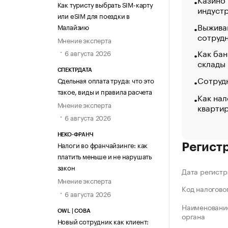
Как туристу выбрать SIM-карту
индуст
или eSIM для поездки в
Выжива
Малайзию
сотруд
Мнение эксперта
Как бан
6 августа 2026
склады
СПЕКТРДАТА
Сотрудн
Сдельная оплата труда: что это
такое, виды и правила расчета
Как нал
Мнение эксперта
кварти
6 августа 2026
НЕКО-ФРАНЧ
Налоги во франчайзинге: как
Регист
платить меньше и не нарушать
закон
Дата регистр
Мнение эксперта
Код налогово
6 августа 2026
Наименование
OWL | СОВА
органа
Новый сотрудник как клиент: