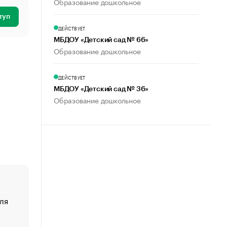
Образование дошкольное
туп
ДЕЙСТВУЕТ
МБДОУ «Детский сад № 66»
Образование дошкольное
ДЕЙСТВУЕТ
МБДОУ «Детский сад № 36»
Образование дошкольное
ля
«От спорта тело стареет иначе». Как живет глава ко
создавшей GTA
«Деньги будут не нужны»: что рассказал Маск в инт