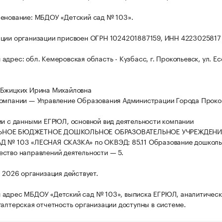
енование: МБДОУ «Детский сад № 103».
ции организации присвоен ОГРН 1024201887159, ИНН 4223025817
дрес: обл. Кемеровская область - Кузбасс, г. Прокопьевск, ул. Ес
 Бжицких Ирина Михайловна
омпании — Управление Образования Администрации Города Проко
ии с данными ЕГРЮЛ, основной вид деятельности компании
НОЕ БЮДЖЕТНОЕ ДОШКОЛЬНОЕ ОБРАЗОВАТЕЛЬНОЕ УЧРЕЖДЕНИ
Д № 103 «ЛЕСНАЯ СКАЗКА» по ОКВЭД: 85.11 Образование дошколь
ство направлений деятельности — 5.
а 2026 организация действует.
 адрес МБДОУ «Детский сад № 103», выписка ЕГРЮЛ, аналитичес
галтерская отчетность организации доступны в системе.