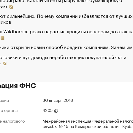
рию
ют сильнейших. Почему компании избавляются от лучших
ников
к Wildberries резко нарастил кредиты селлерам до атак н
ики открыли новый способ вредить компаниям. Зачем им
оговики ищут доходы неработающих покупателей яхт и
р
рация ФНС
ации
30 января 2016
го органа
4205
 налогового
Межрайонная инспекция Федеральной налог
службы № 15 по Кемеровской области - Кузб