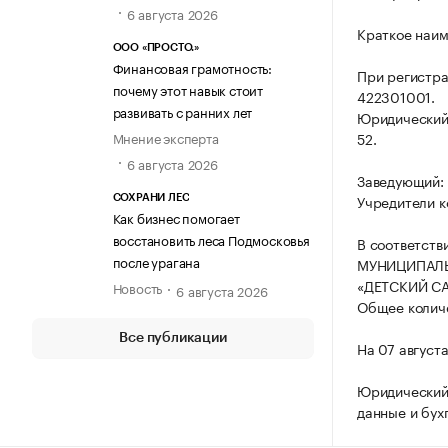
6 августа 2026
Краткое наим
ООО «ПРОСТО.»
Финансовая грамотность:
При регистра
почему этот навык стоит
422301001.
развивать с ранних лет
Юридический а
Мнение эксперта
52.
6 августа 2026
Заведующий:
Учредители к
СОХРАНИ ЛЕС
Как бизнес помогает
восстановить леса Подмосковья
В соответств
после урагана
МУНИЦИПАЛЬ
«ДЕТСКИЙ СА
Новость
6 августа 2026
Общее количе
Все публикации
На 07 август
Юридический
данные и бух