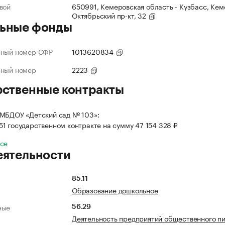
вой
650991, Кемеровская область - Кузбасс, Кеме
Октябрьский пр-кт, 32
ьные фонды
нный номер СФР
1013620834
нный номер
2223
рственные контракты
 МБДОУ «Детский сад № 103»:
 51 государственном контракте на сумму 47 154 328 ₽
все
еятельности
85.11
Образование дошкольное
ные
56.29
Деятельность предприятий общественного п