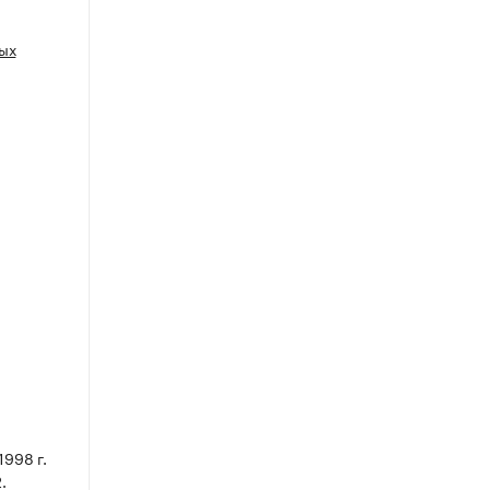
ых
998 г.
.