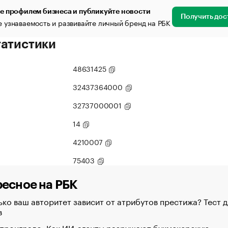
е профилем бизнеса и публикуйте новости
Получить дос
 узнаваемость и развивайте личный бренд на РБК
татистики
48631425
32437364000
32737000001
14
4210007
75403
есное на РБК
ко ваш авторитет зависит от атрибутов престижа? Тест д
в
 проиграло. Как ИИ-агенты разрушают букмекерскую