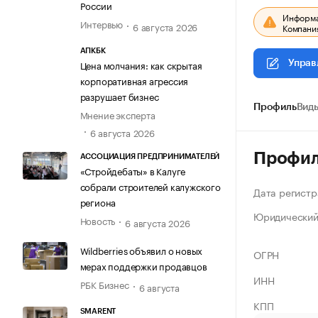
России
Информац
Интервью
6 августа 2026
Компания
АПКБК
Цена молчания: как скрытая
Управ
корпоративная агрессия
разрушает бизнес
Профиль
Виды
Мнение эксперта
6 августа 2026
Профи
АССОЦИАЦИЯ ПРЕДПРИНИМАТЕЛЕЙ
«Стройдебаты» в Калуге
собрали строителей калужского
Дата регистр
региона
Юридический
Новость
6 августа 2026
Wildberries объявил о новых
ОГРН
мерах поддержки продавцов
ИНН
РБК Бизнес
6 августа
КПП
SMARENT