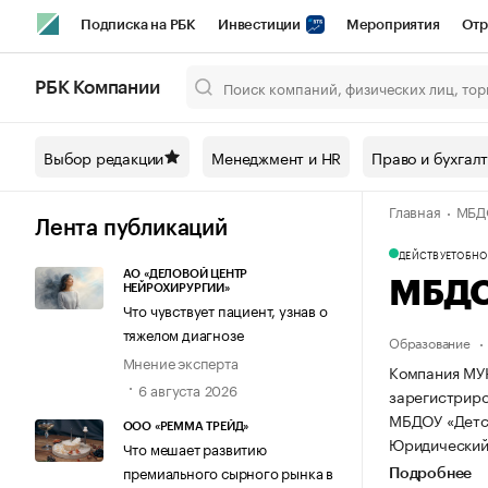
Подписка на РБК
Инвестиции
Мероприятия
Отр
Спорт
Школа управления РБК
РБК Образование
РБ
РБК Компании
Город
Стиль
Крипто
РБК Бизнес-среда
Дискусси
Выбор редакции
Менеджмент и HR
Право и бухгал
Спецпроекты СПб
Конференции СПб
Спецпроекты
Главная
МБДО
Технологии и медиа
Финансы
Рынок наличной валют
Лента публикаций
ДЕЙСТВУЕТ
ОБНОВ
АО «ДЕЛОВОЙ ЦЕНТР
МБДО
НЕЙРОХИРУРГИИ»
Что чувствует пациент, узнав о
тяжелом диагнозе
Образование
Мнение эксперта
Компания М
6 августа 2026
зарегистриров
МБДОУ «Детс
ООО «РЕММА ТРЕЙД»
Юридический а
Что мешает развитию
премиального сырного рынка в
Подробнее