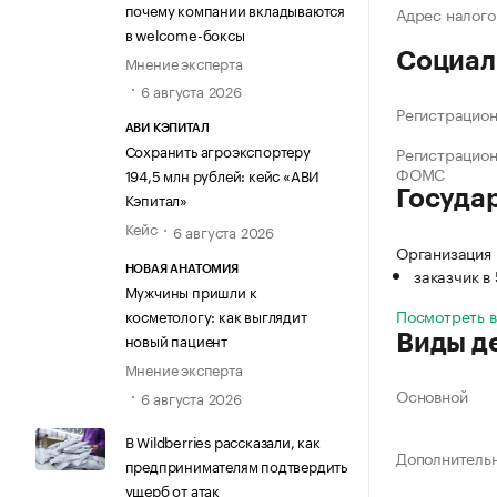
почему компании вкладываются
Адрес налого
в welcome-боксы
Социал
Мнение эксперта
6 августа 2026
Регистрацио
АВИ КЭПИТАЛ
Сохранить агроэкспортеру
Регистрацио
ФОМС
194,5 млн рублей: кейс «АВИ
Госуда
Кэпитал»
Кейс
6 августа 2026
Организация
заказчик в
НОВАЯ АНАТОМИЯ
Мужчины пришли к
Посмотреть 
косметологу: как выглядит
новый пациент
Виды д
Мнение эксперта
Основной
6 августа 2026
В Wildberries рассказали, как
Дополнитель
предпринимателям подтвердить
ущерб от атак