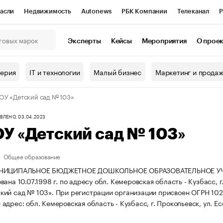
асли
Недвижимость
Autonews
РБК Компании
Телеканал
Р
К Курсы
РБК Life
Тренды
Визионеры
Национальные проекты
Эксперты
Кейсы
Мероприятия
О прое
онный клуб
Исследования
Кредитные рейтинги
Франшизы
Г
терия
IT и технологии
Малый бизнес
Маркетинг и прода
Проверка контрагентов
Политика
Экономика
Бизнес
У «Детский сад № 103»
ы
ЛЕНО, 03.04.2023
У «Детский сад № 103»
Общее образование
УНИЦИПАЛЬНОЕ БЮДЖЕТНОЕ ДОШКОЛЬНОЕ ОБРАЗОВАТЕЛЬНОЕ УЧР
ана 10.07.1998 г. по адресу обл. Кемеровская область - Кузбасс, г.
кий сад № 103».
При регистрации организации присвоен ОГРН 10
дрес: обл. Кемеровская область - Кузбасс, г. Прокопьевск, ул. Есе