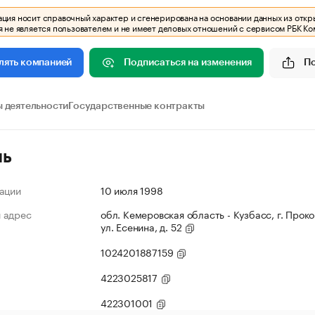
ия носит справочный характер и сгенерирована на основании данных из откр
 не является пользователем и не имеет деловых отношений с сервисом РБК Ко
Подписаться на изменения
П
лять компанией
 деятельности
Государственные контракты
ль
ации
10 июля 1998
 адрес
обл. Кемеровская область - Кузбасс, г. Проко
ул. Есенина, д. 52
1024201887159
4223025817
422301001