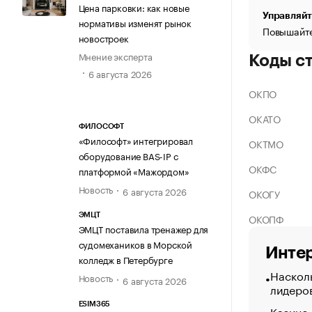
Цена парковки: как новые
Управляйт
нормативы изменят рынок
Повышайте
новостроек
Мнение эксперта
Коды с
6 августа 2026
ОКПО
ОКАТО
ФИЛОСОФТ
«Философт» интегрировал
ОКТМО
оборудование BAS-IP с
ОКФС
платформой «Мажордом»
Новость
6 августа 2026
ОКОГУ
ОКОПФ
ЭМЦТ
ЭМЦТ поставила тренажер для
судомехаников в Морской
Интер
колледж в Петербурге
Насколь
Новость
6 августа 2026
лидеро
ESIM365
Казино