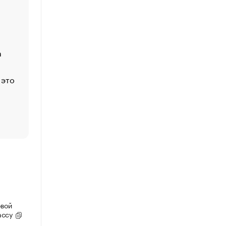
Economist
Функции менеджмента: пять ключевых основ эффект
управления
а
ЕС разрешил конфискацию российской нефти — чем
Москва
 это
Стресс обеспеченных людей: почему рост доходов 
счастья
Что обвинения против Павла Дурова значат для Tele
пользователей
овой
ассу