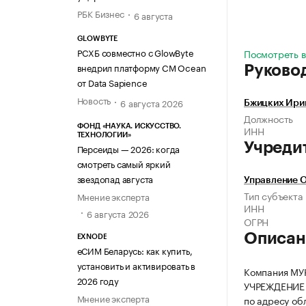
РБК Бизнес
6 августа
GLOWBYTE
РСХБ совместно с GlowByte
Посмотреть в
внедрил платформу CM Ocean
Руково
от Data Sapience
Новость
6 августа 2026
Бжицких Ири
Должность
ФОНД «НАУКА. ИСКУССТВО.
ИНН
ТЕХНОЛОГИИ»
Учреди
Персеиды — 2026: когда
смотреть самый яркий
звездопад августа
Управление 
Тип субъекта
Мнение эксперта
ИНН
6 августа 2026
ОГРН
Описан
EXNODE
еСИМ Беларусь: как купить,
установить и активировать в
Компания М
2026 году
УЧРЕЖДЕНИЕ 
Мнение эксперта
по адресу обл