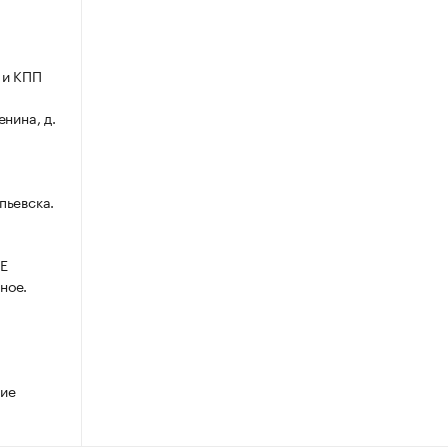
 и КПП
енина, д.
пьевска.
Е
ное.
кие