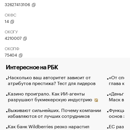
32627413106
ОКФС
14
ОКОГУ
4210007
ОКОПФ
75404
Интересное на РБК
Насколько ваш авторитет зависит от
«От спор
атрибутов престижа? Тест для лидеров
глава ко
Казино проиграло. Как ИИ-агенты
«Деньги б
разрушают букмекерскую индустрию
Маск в и
Выживают сильнейших. Почему компании
Функции 
избавляются от лучших сотрудников
основ эф
Как банк Wildberries резко нарастил
ЕС разре