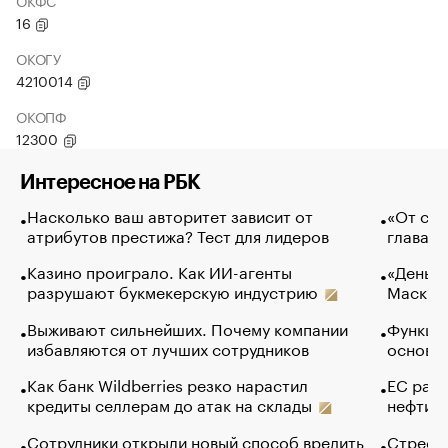
ОКФС
16
ОКОГУ
4210014
ОКОПФ
12300
Интересное на РБК
Насколько ваш авторитет зависит от
«От спо
атрибутов престижа? Тест для лидеров
глава к
Казино проиграло. Как ИИ-агенты
«Деньги
разрушают букмекерскую индустрию
Маск в 
Выживают сильнейших. Почему компании
Функции
избавляются от лучших сотрудников
основ э
Как банк Wildberries резко нарастил
ЕС раз
кредиты селлерам до атак на склады
нефти —
Сотрудники открыли новый способ вредить
Стресс 