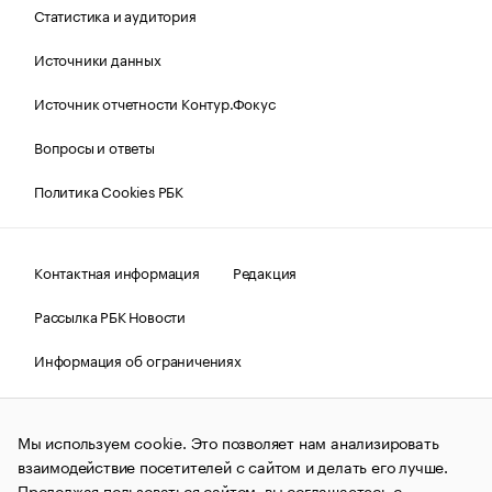
Статистика и аудитория
Источники данных
Источник отчетности Контур.Фокус
Вопросы и ответы
Политика Cookies РБК
Контактная информация
Редакция
Рассылка РБК Новости
Информация об ограничениях
Правовая информация
О соблюдении авторских прав
Мы используем cookie. Это позволяет нам анализировать
© АО «РОСБИЗНЕСКОНСАЛТИНГ»,
1995–2026.
Сообщения
и материалы информационного агентства «РБК»
взаимодействие посетителей с сайтом и делать его лучше.
(зарегистрировано Федеральной службой по надзору в сфере
Продолжая пользоваться сайтом, вы соглашаетесь с