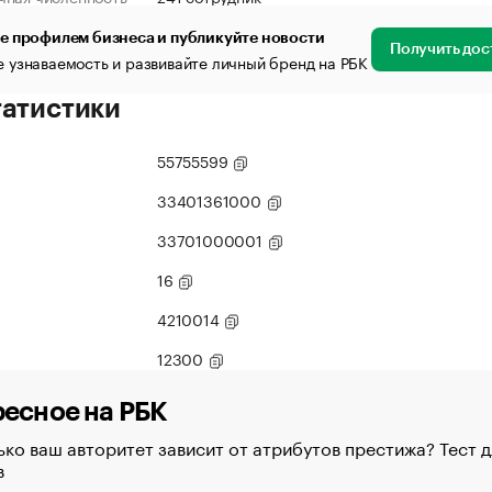
е профилем бизнеса и публикуйте новости
Получить дос
 узнаваемость и развивайте личный бренд на РБК
татистики
55755599
33401361000
33701000001
16
4210014
12300
есное на РБК
ко ваш авторитет зависит от атрибутов престижа? Тест д
в