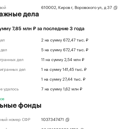
вой
610002, Киров г, Воровского ул, д 37
ажные дела
сумму 7,85 млн ₽ за последние 3 года
дел
2 на сумму 672,47 тыс. ₽
 дел
5 на сумму 672,47 тыс. ₽
гранных дел
11 на сумму 2,54 млн ₽
игранных дел
1 на сумму 141,45 тыс. ₽
л
1 на сумму 27,44 тыс. ₽
е удалось
7 на сумму 1,62 млн ₽
все
ьные фонды
нный номер СФР
1037347471