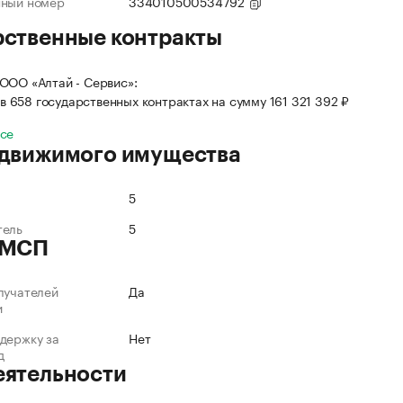
нный номер
334010500534792
рственные контракты
ООО «Алтай - Сервис»:
в 658 государственных контрактах на сумму 161 321 392 ₽
все
 движимого имущества
5
тель
5
 МСП
лучателей
Да
и
держку за
Нет
д
еятельности