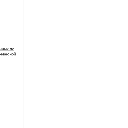
нных по
ревесной