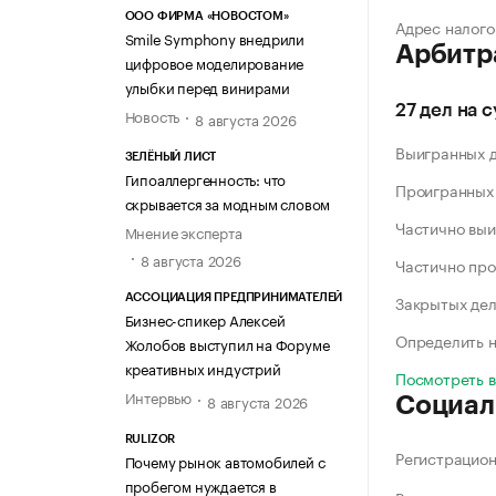
ООО ФИРМА «НОВОСТОМ»
Адрес налого
Smile Symphony внедрили
Арбитр
цифровое моделирование
улыбки перед винирами
27 дел на 
Новость
8 августа 2026
Выигранных 
ЗЕЛЁНЫЙ ЛИСТ
Гипоаллергенность: что
Проигранных
скрывается за модным словом
Частично выи
Мнение эксперта
8 августа 2026
Частично про
Закрытых де
АССОЦИАЦИЯ ПРЕДПРИНИМАТЕЛЕЙ
Бизнес-спикер Алексей
Определить н
Жолобов выступил на Форуме
креативных индустрий
Посмотреть 
Интервью
8 августа 2026
Социал
RULIZOR
Регистрацио
Почему рынок автомобилей с
пробегом нуждается в