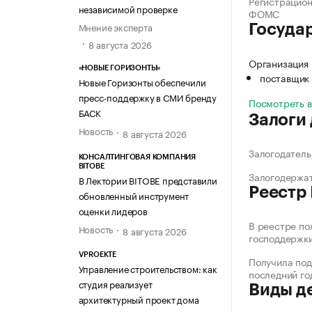
Регистрацио
независимой проверке
ФОМС
Мнение эксперта
Госуда
8 августа 2026
Организация 
«НОВЫЕ ГОРИЗОНТЫ»
поставщик 
Новые Горизонты обеспечили
пресс-поддержку в СМИ бренду
Посмотреть 
БАСК
Залоги
Новость
8 августа 2026
Залогодатель
КОНСАЛТИНГОВАЯ КОМПАНИЯ
BITOBE
Залогодержа
В Лектории BITOBE представили
Реестр
обновленный инструмент
оценки лидеров
В реестре по
Новость
8 августа 2026
господдержк
VPROEKTE
Получила под
Управление строительством: как
последний го
студия реализует
Виды д
архитектурный проект дома