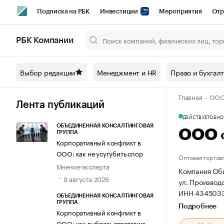
Подписка на РБК
Инвестиции
Мероприятия
Отр
Спорт
Школа управления РБК
РБК Образование
РБ
РБК Компании
Город
Стиль
Крипто
РБК Бизнес-среда
Дискусси
Выбор редакции
Менеджмент и HR
Право и бухгал
Спецпроекты СПб
Конференции СПб
Спецпроекты
Главная
ООО 
Технологии и медиа
Финансы
Рынок наличной валют
Лента публикаций
ДЕЙСТВУЕТ
ОБНОВ
ОБЪЕДИНЕННАЯ КОНСАЛТИНГОВАЯ
ООО «
ГРУППА
Корпоративный конфликт в
ООО: как не усугубить спор
Оптовая торгов
Мнение эксперта
Компания Общ
9 августа 2026
ул. Производс
ИНН 4345033
ОБЪЕДИНЕННАЯ КОНСАЛТИНГОВАЯ
ГРУППА
Подробнее
Корпоративный конфликт в
ООО: как выбрать стратегию