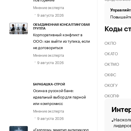
Мнение эксперта
Управляйт
9 августа 2026
Повышайте
ОБЪЕДИНЕННАЯ КОНСАЛТИНГОВАЯ
Коды с
ГРУППА
Корпоративный конфликт в
ООО: как выйти из тупика, если
ОКПО
не договориться
ОКАТО
Мнение эксперта
9 августа 2026
ОКТМО
ОКФС
ОКОГУ
БАРАБАШКА-СТРОЙ
Осина в русской бане:
ОКОПФ
идеальный выбор для парной
или компромисс
Интер
Мнение эксперта
9 августа 2026
Насколь
лидеро
«Газпром» заметил антирекорд