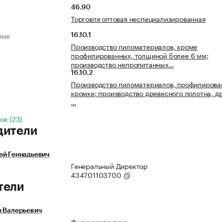
46.90
Торговля оптовая неспециализированная
ные
16.10.1
Производство пиломатериалов, кроме
профилированных, толщиной более 6 мм;
производство непропитанных…
16.10.2
Производство пиломатериалов, профилирова
кромке; производство древесного полотна, д
…
се (23)
дители
ей Геннадьевич
Генеральный Директор
434701103700
тели
н Валерьевич
Физическое лицо