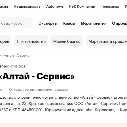
асли
Недвижимость
Autonews
РБК Компании
Телеканал
Р
К Курсы
РБК Life
Тренды
Визионеры
Национальные проекты
Эксперты
Кейсы
Мероприятия
О прое
онный клуб
Исследования
Кредитные рейтинги
Франшизы
Г
терия
IT и технологии
Малый бизнес
Маркетинг и прода
Проверка контрагентов
Политика
Экономика
Бизнес
«Алтай - Сервис»
ы
ЛЕНО, 07.09.2023
Алтай - Сервис»
ля
Оптовая торговля прочими товарами
ество с ограниченной ответственностью «Алтай - Сервис» зарегистр
твенная, д. 23.
Краткое наименование: ООО «Алтай - Сервис».
При
237 и КПП 434501001.
Юридический адрес: обл. Кировская, г. Киро