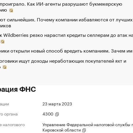
 проиграло. Как ИИ-агенты разрушают букмекерскую
рию
ют сильнейших. Почему компании избавляются от лучших
ников
к Wildberries резко нарастил кредиты селлерам до атак н
ики открыли новый способ вредить компаниям. Зачем им
оговики ищут доходы неработающих покупателей яхт и
р
рация ФНС
ации
23 марта 2023
го органа
4300
 налогового
Управление Федеральной налоговой службы 
Кировской области