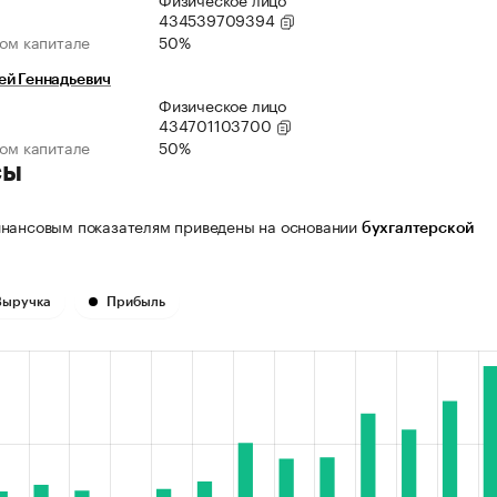
434539709394
ном капитале
50%
ей Геннадьевич
Физическое лицо
434701103700
ном капитале
50%
сы
нансовым показателям приведены на основании
бухгалтерской
Выручка
Прибыль