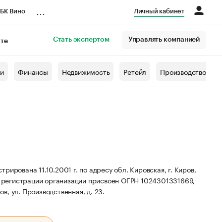
...
БК Вино
Личный кабинет
Стать экспертом
Управлять компанией
кте
азета
жи
Финансы
Недвижимость
Ретейл
Производство
ирована 11.10.2001 г. по адресу обл. Кировская, г. Киров,
 регистрации организации присвоен ОГРН 1024301331669,
в, ул. Производственная, д. 23.