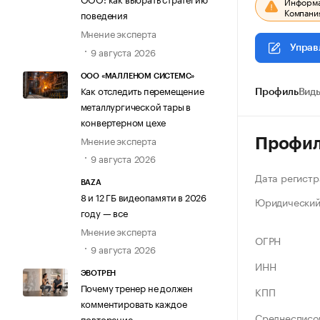
Информац
Компания
поведения
Мнение эксперта
Управ
9 августа 2026
ООО «МАЛЛЕНОМ СИСТЕМС»
Как отследить перемещение
Профиль
Виды
металлургической тары в
конвертерном цехе
Мнение эксперта
Профи
9 августа 2026
Дата регистр
BAZA
8 и 12 ГБ видеопамяти в 2026
Юридический
году — все
Мнение эксперта
ОГРН
9 августа 2026
ИНН
ЭВОТРЕН
Почему тренер не должен
КПП
комментировать каждое
Среднесписо
повторение