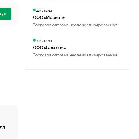
ДЕЙСТВУЕТ
туп
ООО «Морион»
Торговля оптовая неспециализированная
ДЕЙСТВУЕТ
ООО «Галактис»
Торговля оптовая неспециализированная
ля
«От спорта тело стареет иначе». Как живет глава ко
создавшей GTA