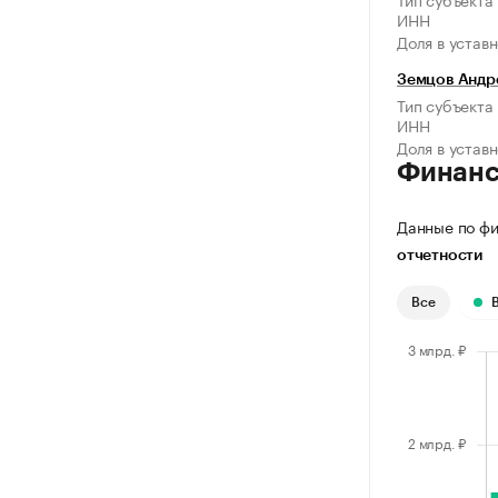
ИНН
Доля в устав
Земцов Андр
Тип субъекта
ИНН
Доля в устав
Финан
Данные по фи
отчетности
Все