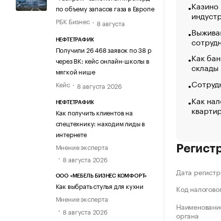
Казино
по объему запасов газа в Европе
индуст
РБК Бизнес
8 августа
Выжива
сотруд
НЕФТЕТРАФИК
Получили 26 468 заявок по 38 р
Как бан
через ВК: кейс онлайн-школы в
склады
мягкой нише
Сотрудн
Кейс
8 августа 2026
Как нал
НЕФТЕТРАФИК
кварти
Как получить клиентов на
спецтехнику: находим лиды в
интернете
Мнение эксперта
Регист
8 августа 2026
Дата регистр
ООО «МЕБЕЛЬ БИЗНЕС КОМФОРТ»
Как выбрать стулья для кухни
Код налогово
Мнение эксперта
Наименование
8 августа 2026
органа