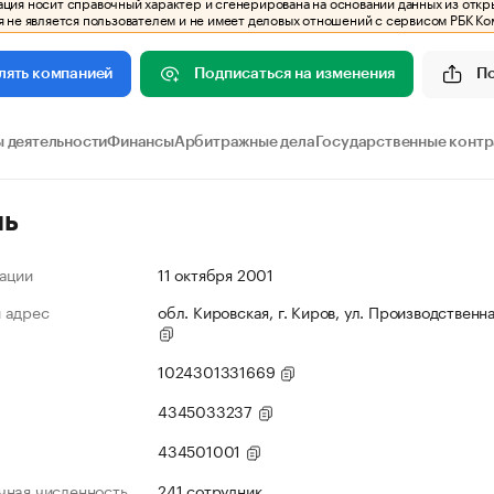
ия носит справочный характер и сгенерирована на основании данных из откр
 не является пользователем и не имеет деловых отношений с сервисом РБК Ко
Подписаться на изменения
П
лять компанией
 деятельности
Финансы
Арбитражные дела
Государственные конт
ль
ации
11 октября 2001
 адрес
обл. Кировская, г. Киров, ул. Производственна
1024301331669
4345033237
434501001
чная численность
241 сотрудник