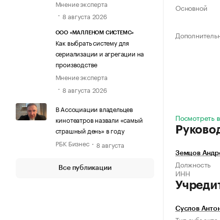
Мнение эксперта
Основной
8 августа 2026
Дополнитель
ООО «МАЛЛЕНОМ СИСТЕМС»
Как выбрать систему для
сериализации и агрегации на
производстве
Мнение эксперта
8 августа 2026
В Ассоциации владельцев
Посмотреть в
кинотеатров назвали «самый
Руково
страшный день» в году
РБК Бизнес
8 августа
Земцов Андр
Должность
Все публикации
ИНН
Учреди
Суслов Анто
Тип субъекта