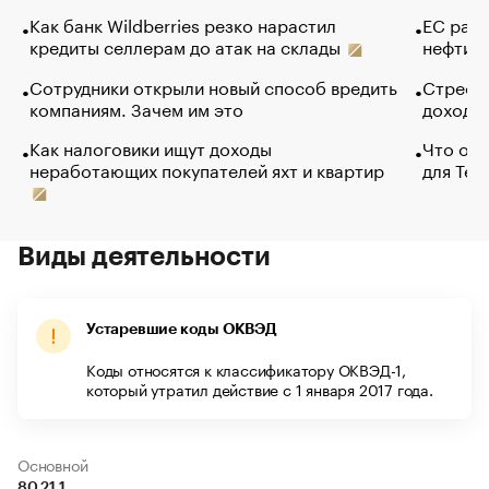
Как банк Wildberries резко нарастил
ЕС раз
кредиты селлерам до атак на склады
нефти —
Сотрудники открыли новый способ вредить
Стресс 
компаниям. Зачем им это
доходов
Как налоговики ищут доходы
Что обв
неработающих покупателей яхт и квартир
для Tel
Виды деятельности
Устаревшие коды ОКВЭД
Коды относятся к классификатору ОКВЭД-1,
который утратил действие с 1 января 2017 года.
Основной
80.21.1