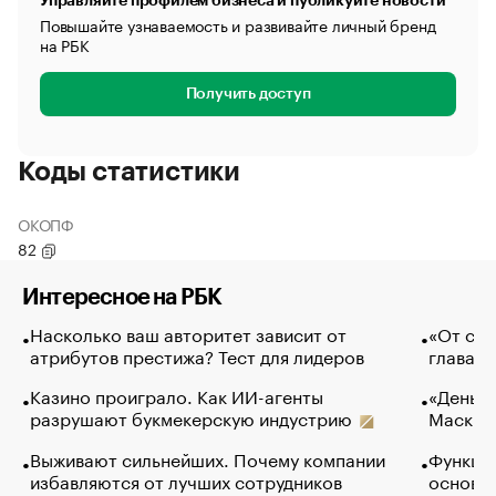
Управляйте профилем бизнеса и публикуйте новости
Повышайте узнаваемость и развивайте личный бренд
на РБК
Получить доступ
Коды статистики
ОКОПФ
82
Интересное на РБК
Насколько ваш авторитет зависит от
«От спо
атрибутов престижа? Тест для лидеров
глава к
Казино проиграло. Как ИИ-агенты
«Деньги
разрушают букмекерскую индустрию
Маск в 
Выживают сильнейших. Почему компании
Функции
избавляются от лучших сотрудников
основ э