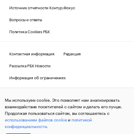
Источник отчетности Контур.Фокус
Вопросы и ответы
Политика Cookies РБК
Контактная информация
Редакция
Рассылка РБК Новости
Информация об ограничениях
Правовая информация
О соблюдении авторских прав
Мы используем cookie. Это позволяет нам анализировать
© АО «РОСБИЗНЕСКОНСАЛТИНГ»,
1995–2026.
Сообщения
и материалы информационного агентства «РБК»
взаимодействие посетителей с сайтом и делать его лучше.
(зарегистрировано Федеральной службой по надзору в сфере
Продолжая пользоваться сайтом, вы соглашаетесь с
связи, информационных технологий и массовых
использованием файлов cookie
и
политикой
коммуникаций (Роскомнадзор) 09.12.2015 за номером ИА
№ФС77-63848) сопровождаются пометкой «РБК». Отдельные
конфиденциальности
.
публикации могут содержать информацию,
не предназначенную для пользователей