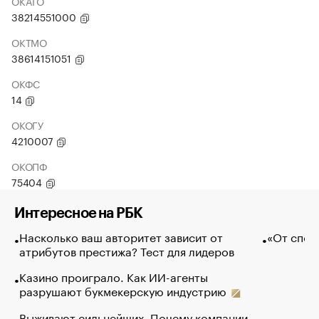
ОКАТО
38214551000
ОКТМО
38614151051
ОКФС
14
ОКОГУ
4210007
ОКОПФ
75404
Интересное на РБК
Насколько ваш авторитет зависит от
«От спор
атрибутов престижа? Тест для лидеров
Казино проиграло. Как ИИ-агенты
разрушают букмекерскую индустрию
Выживают сильнейших. Почему компании