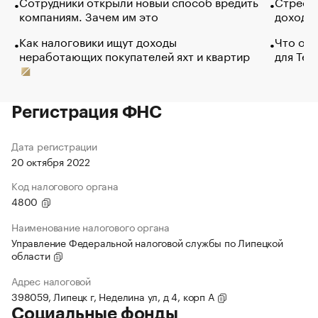
Сотрудники открыли новый способ вредить
Стресс 
компаниям. Зачем им это
доходов
Как налоговики ищут доходы
Что обв
неработающих покупателей яхт и квартир
для Tel
Регистрация ФНС
Дата регистрации
20 октября 2022
Код налогового органа
4800
Наименование налогового органа
Управление Федеральной налоговой службы по Липецкой
области
Адрес налоговой
398059, Липецк г, Неделина ул, д 4, корп А
Социальные фонды