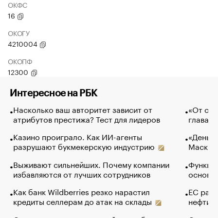
ОКФС
16
ОКОГУ
4210004
ОКОПФ
12300
Интересное на РБК
Насколько ваш авторитет зависит от
«От спо
атрибутов престижа? Тест для лидеров
глава к
Казино проиграло. Как ИИ-агенты
«Деньги
разрушают букмекерскую индустрию
Маск в 
Выживают сильнейших. Почему компании
Функции
избавляются от лучших сотрудников
основ э
Как банк Wildberries резко нарастил
ЕС раз
кредиты селлерам до атак на склады
нефти —