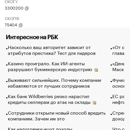
ОКОГУ
3300200
ОКОПФ
75404
Интересное на РБК
Насколько ваш авторитет зависит от
«От спо
атрибутов престижа? Тест для лидеров
глава к
Казино проиграло. Как ИИ-агенты
«Деньги
разрушают букмекерскую индустрию
Маск в 
Выживают сильнейших. Почему компании
Функции
избавляются от лучших сотрудников
основ э
Как банк Wildberries резко нарастил
ЕС раз
кредиты селлерам до атак на склады
нефти —
Сотрудники открыли новый способ вредить
Стресс 
компаниям. Зачем им это
доходов
Как налоговики ищут доходы
Что обв