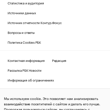
Статистика и аудитория
Источники данных
Источник отчетности Контур.Фокус
Вопросы и ответы
Политика Cookies РБК
Контактная информация
Редакция
Рассылка РБК Новости
Информация об ограничениях
Правовая информация
О соблюдении авторских прав
Мы используем cookie. Это позволяет нам анализировать
© АО «РОСБИЗНЕСКОНСАЛТИНГ»,
1995–2026.
Сообщения
и материалы информационного агентства «РБК»
взаимодействие посетителей с сайтом и делать его лучше.
(зарегистрировано Федеральной службой по надзору в сфере
Продолжая пользоваться сайтом, вы соглашаетесь с