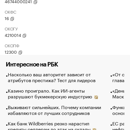
46744000241
ОКФС
16
ОКОГУ
4210014
ОКОПФ
12300
Интересное на РБК
Насколько ваш авторитет зависит от
«От спо
атрибутов престижа? Тест для лидеров
глава к
Казино проиграло. Как ИИ-агенты
«Деньги
разрушают букмекерскую индустрию
Маск в 
Выживают сильнейших. Почему компании
Функции
избавляются от лучших сотрудников
основ э
Как банк Wildberries резко нарастил
ЕС раз
кредиты селлерам до атак на склады
нефти —