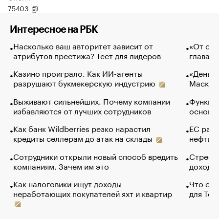
75403
Интересное на РБК
Насколько ваш авторитет зависит от
«От спо
атрибутов престижа? Тест для лидеров
глава к
Казино проиграло. Как ИИ-агенты
«Деньги
разрушают букмекерскую индустрию
Маск в 
Выживают сильнейших. Почему компании
Функции
избавляются от лучших сотрудников
основ э
Как банк Wildberries резко нарастил
ЕС раз
кредиты селлерам до атак на склады
нефти —
Сотрудники открыли новый способ вредить
Стресс 
компаниям. Зачем им это
доходов
Как налоговики ищут доходы
Что обв
неработающих покупателей яхт и квартир
для Tel