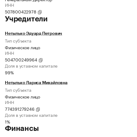
ИНН
507800422978
Учредители
Нетылько Эдуард Петрович
Тип субъекта
Физическое лицо
ИНН
504700249964
Доля в уставном капитале
99%
Нетылько Лариса Михайловна
Тип субъекта
Физическое лицо
ИНН
774391279246
Доля в уставном капитале
1%
Финансы