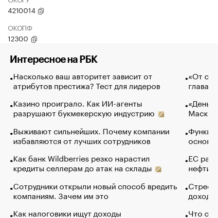
4210014
ОКОПФ
12300
Интересное на РБК
Насколько ваш авторитет зависит от
«От спо
атрибутов престижа? Тест для лидеров
глава к
Казино проиграло. Как ИИ-агенты
«Деньги
разрушают букмекерскую индустрию
Маск в 
Выживают сильнейших. Почему компании
Функции
избавляются от лучших сотрудников
основ э
Как банк Wildberries резко нарастил
ЕС раз
кредиты селлерам до атак на склады
нефти —
Сотрудники открыли новый способ вредить
Стресс 
компаниям. Зачем им это
доходов
Как налоговики ищут доходы
Что обв