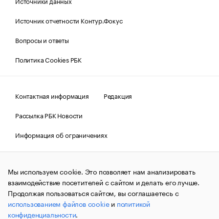
Источники данных
Источник отчетности Контур.Фокус
Вопросы и ответы
Политика Cookies РБК
Контактная информация
Редакция
Рассылка РБК Новости
Информация об ограничениях
Правовая информация
О соблюдении авторских прав
Мы используем cookie. Это позволяет нам анализировать
© АО «РОСБИЗНЕСКОНСАЛТИНГ»,
1995–2026.
Сообщения
и материалы информационного агентства «РБК»
взаимодействие посетителей с сайтом и делать его лучше.
(зарегистрировано Федеральной службой по надзору в сфере
Продолжая пользоваться сайтом, вы соглашаетесь с
связи, информационных технологий и массовых
использованием файлов cookie
и
политикой
коммуникаций (Роскомнадзор) 09.12.2015 за номером ИА
№ФС77-63848) сопровождаются пометкой «РБК». Отдельные
конфиденциальности
.