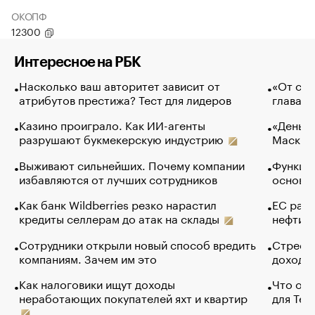
ОКОПФ
12300
Интересное на РБК
Насколько ваш авторитет зависит от
«От спо
атрибутов престижа? Тест для лидеров
глава к
Казино проиграло. Как ИИ-агенты
«Деньги
разрушают букмекерскую индустрию
Маск в 
Выживают сильнейших. Почему компании
Функции
избавляются от лучших сотрудников
основ э
Как банк Wildberries резко нарастил
ЕС раз
кредиты селлерам до атак на склады
нефти —
Сотрудники открыли новый способ вредить
Стресс 
компаниям. Зачем им это
доходов
Как налоговики ищут доходы
Что обв
неработающих покупателей яхт и квартир
для Tel