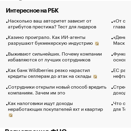
Интересное на РБК
Насколько ваш авторитет зависит от
«От спо
атрибутов престижа? Тест для лидеров
глава к
Казино проиграло. Как ИИ-агенты
«Деньги
разрушают букмекерскую индустрию
Маск в 
Выживают сильнейших. Почему компании
Функции
избавляются от лучших сотрудников
основ э
Как банк Wildberries резко нарастил
ЕС раз
кредиты селлерам до атак на склады
нефти —
Сотрудники открыли новый способ вредить
Стресс 
компаниям. Зачем им это
доходов
Как налоговики ищут доходы
Что обв
неработающих покупателей яхт и квартир
для Tel