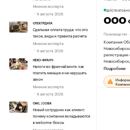
Мнение эксперта
ДЕЙСТВУЕТ
ОБНОВ
6 августа 2026
ООО 
СПЕКТРДАТА
Сдельная оплата труда: что это
Производство
такое, виды и правила расчета
Компания Общ
Мнение эксперта
Новосибирская
6 августа 2026
регистрации
Новосибирск, 
НЕКО-ФРАНЧ
Налоги во франчайзинге: как
Подробнее
платить меньше и не нарушать
закон
Информац
Компания
Мнение эксперта
6 августа 2026
OWL | СОВА
Новый сотрудник как клиент:
почему компании вкладываются
в welcome-боксы
Мнение эксперта