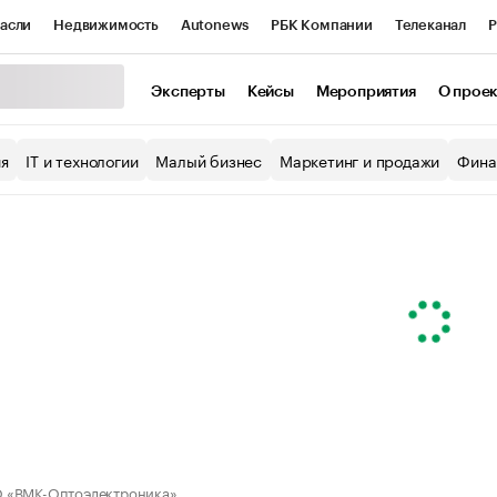
асли
Недвижимость
Autonews
РБК Компании
Телеканал
Р
К Курсы
РБК Life
Тренды
Визионеры
Национальные проекты
Эксперты
Кейсы
Мероприятия
О прое
уб
Исследования
Кредитные рейтинги
Франшизы
Газета
ия
IT и технологии
Малый бизнес
Маркетинг и продажи
Фина
Проверка контрагентов
Политика
Экономика
Бизнес
ы
 «ВМК-Оптоэлектроника»