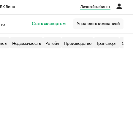
БК Вино
Личный кабинет
Город
Стать экспертом
Управлять компанией
кте
нсы
Недвижимость
Ретейл
Производство
Транспорт
Образ