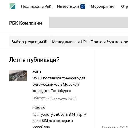
Подписка на РБК
Инвестиции
Мероприятия
Отр
Спорт
Школа управления РБК
РБК Образование
РБ
РБК Компании
Стиль
Крипто
РБК Бизнес-среда
Дискуссионный кл
Выбор редакции
Менеджмент и HR
Право и бухгалтер
Спецпроекты СПб
Конференции СПб
Спецпроекты
Технологии и медиа
Финансы
Рынок наличной валют
Лента публикаций
ЭМЦТ
ЭМЦТ поставила тренажер для
судомехаников в Морской
колледж в Петербурге
Новость
6 августа 2026
ESIM365
Как туристу выбрать SIM-карту
или eSIM для поездки в
Малайзию
Главная
ООО