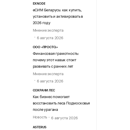
EXNODE
еСИМ Беларусь: как купить,
установить и активировать в
2026 году
Мнение эксперта
6 августа 2026
ООО «ПРОСТО.»
Финансовая грамотность:
почему этот навык стоит
развивать с ранних лет
Мнение эксперта
6 августа 2026
СОХРАНИ ЛЕС
Как бизнес помогает
восстановить леса Подмосковья
после урагана
Новость
6 августа 2026
ASTERUS