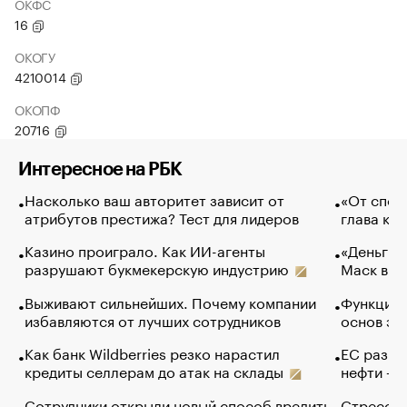
ОКФС
16
ОКОГУ
4210014
ОКОПФ
20716
Интересное на РБК
Насколько ваш авторитет зависит от
«От спор
атрибутов престижа? Тест для лидеров
глава ко
Казино проиграло. Как ИИ-агенты
«Деньги б
разрушают букмекерскую индустрию
Маск в и
Выживают сильнейших. Почему компании
Функции 
избавляются от лучших сотрудников
основ эф
Как банк Wildberries резко нарастил
ЕС разре
кредиты селлерам до атак на склады
нефти — 
Сотрудники открыли новый способ вредить
Стресс о