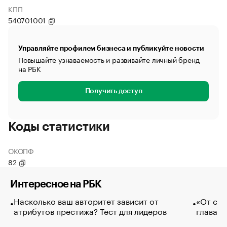
КПП
540701001
Управляйте профилем бизнеса и публикуйте новости
Повышайте узнаваемость и развивайте личный бренд
на РБК
Получить доступ
Коды статистики
ОКОПФ
82
Интересное на РБК
Насколько ваш авторитет зависит от
«От спо
атрибутов престижа? Тест для лидеров
глава к