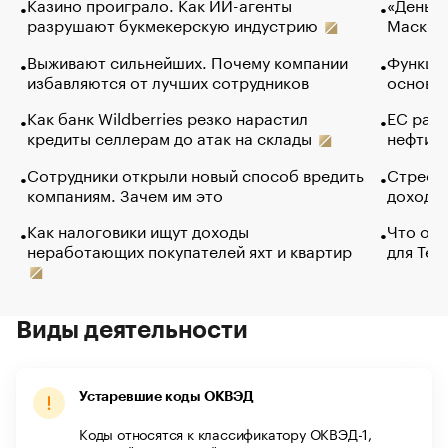
Казино проиграло. Как ИИ-агенты
«Деньги
разрушают букмекерскую индустрию
Маск в 
Выживают сильнейших. Почему компании
Функции
избавляются от лучших сотрудников
основ э
Как банк Wildberries резко нарастил
ЕС раз
кредиты селлерам до атак на склады
нефти —
Сотрудники открыли новый способ вредить
Стресс 
компаниям. Зачем им это
доходов
Как налоговики ищут доходы
Что обв
неработающих покупателей яхт и квартир
для Tel
Виды деятельности
Устаревшие коды ОКВЭД
Коды относятся к классификатору ОКВЭД-1,