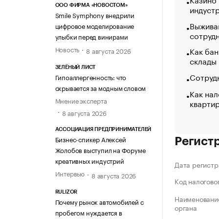
ООО ФИРМА «НОВОСТОМ»
индуст
Smile Symphony внедрили
Выжива
цифровое моделирование
сотруд
улыбки перед винирами
Новость
Как бан
8 августа 2026
склады
ЗЕЛЁНЫЙ ЛИСТ
Сотрудн
Гипоаллергенность: что
скрывается за модным словом
Как нал
Мнение эксперта
кварти
8 августа 2026
АССОЦИАЦИЯ ПРЕДПРИНИМАТЕЛЕЙ
Бизнес-спикер Алексей
Регист
Жолобов выступил на Форуме
креативных индустрий
Дата регистр
Интервью
8 августа 2026
Код налогово
RULIZOR
Наименование
Почему рынок автомобилей с
органа
пробегом нуждается в