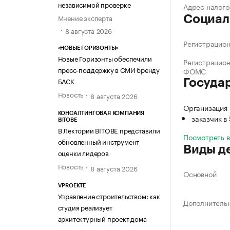
независимой проверке
Адрес налого
Мнение эксперта
Социал
8 августа 2026
Регистрацио
«НОВЫЕ ГОРИЗОНТЫ»
Новые Горизонты обеспечили
Регистрацио
пресс-поддержку в СМИ бренду
ФОМС
БАСК
Госуда
Новость
8 августа 2026
Организаци
КОНСАЛТИНГОВАЯ КОМПАНИЯ
заказчик в
BITOBE
В Лектории BITOBE представили
Посмотреть 
обновленный инструмент
Виды д
оценки лидеров
Новость
8 августа 2026
Основной
VPROEKTE
Управление строительством: как
Дополнитель
студия реализует
архитектурный проект дома