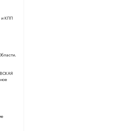
 и КПП
Области.
ВСКАЯ
ное
ие