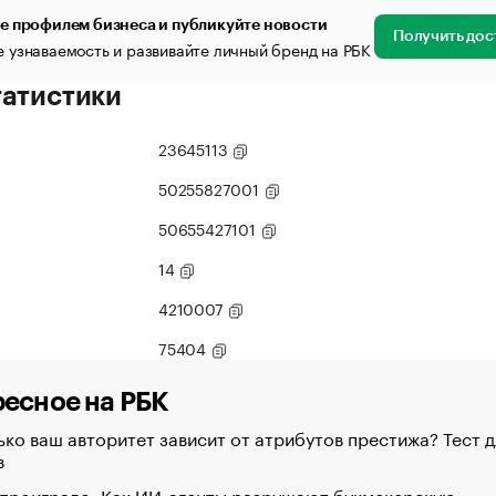
е профилем бизнеса и публикуйте новости
Получить дос
 узнаваемость и развивайте личный бренд на РБК
татистики
23645113
50255827001
50655427101
14
4210007
75404
есное на РБК
ко ваш авторитет зависит от атрибутов престижа? Тест д
в
 проиграло. Как ИИ-агенты разрушают букмекерскую