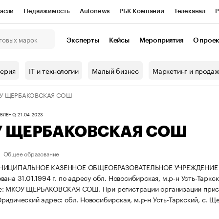
асли
Недвижимость
Autonews
РБК Компании
Телеканал
Р
К Курсы
РБК Life
Тренды
Визионеры
Национальные проекты
Эксперты
Кейсы
Мероприятия
О прое
онный клуб
Исследования
Кредитные рейтинги
Франшизы
Г
терия
IT и технологии
Малый бизнес
Маркетинг и прода
Проверка контрагентов
Политика
Экономика
Бизнес
У ЩЕРБАКОВСКАЯ СОШ
ы
ЛЕНО, 21.04.2023
 ЩЕРБАКОВСКАЯ СОШ
Общее образование
УНИЦИПАЛЬНОЕ КАЗЕННОЕ ОБЩЕОБРАЗОВАТЕЛЬНОЕ УЧРЕЖДЕНИ
ана 31.01.1994 г. по адресу обл. Новосибирская, м.р-н Усть-Таркск
ие: МКОУ ЩЕРБАКОВСКАЯ СОШ.
При регистрации организации при
ридический адрес: обл. Новосибирская, м.р-н Усть-Таркский, с. Щер