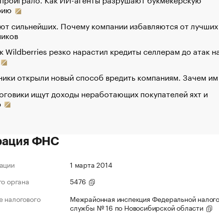
рию
ют сильнейших. Почему компании избавляются от лучших
ников
к Wildberries резко нарастил кредиты селлерам до атак н
ики открыли новый способ вредить компаниям. Зачем им
оговики ищут доходы неработающих покупателей яхт и
р
рация ФНС
ации
1 марта 2014
го органа
5476
 налогового
Межрайонная инспекция Федеральной налог
службы № 16 по Новосибирской области