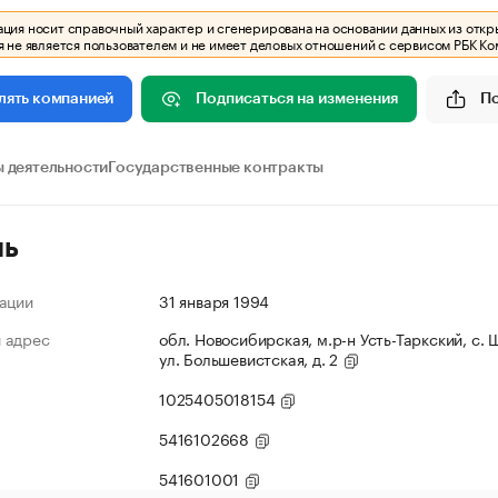
ия носит справочный характер и сгенерирована на основании данных из откр
 не является пользователем и не имеет деловых отношений с сервисом РБК Ко
Подписаться на изменения
П
лять компанией
 деятельности
Государственные контракты
ль
ации
31 января 1994
 адрес
обл. Новосибирская, м.р-н Усть-Таркский, с.
ул. Большевистская, д. 2
1025405018154
5416102668
541601001