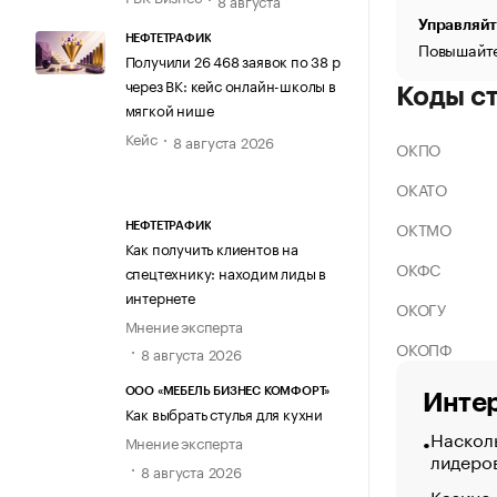
Управляйт
НЕФТЕТРАФИК
Повышайте
Получили 26 468 заявок по 38 р
через ВК: кейс онлайн-школы в
Коды с
мягкой нише
Кейс
8 августа 2026
ОКПО
ОКАТО
ОКТМО
НЕФТЕТРАФИК
Как получить клиентов на
ОКФС
спецтехнику: находим лиды в
интернете
ОКОГУ
Мнение эксперта
ОКОПФ
8 августа 2026
ООО «МЕБЕЛЬ БИЗНЕС КОМФОРТ»
Интер
Как выбрать стулья для кухни
Насколь
Мнение эксперта
лидеро
8 августа 2026
Казино