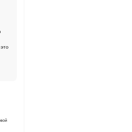
Economist
Функции менеджмента: пять ключевых основ эффект
управления
а
ЕС разрешил конфискацию российской нефти — чем
Москва
 это
Стресс обеспеченных людей: почему рост доходов 
счастья
Что обвинения против Павла Дурова значат для Tele
пользователей
овой