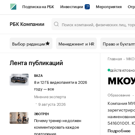
Подписка на РБК
Инвестиции
Мероприятия
Отр
Спорт
Школа управления РБК
РБК Образование
РБ
РБК Компании
Город
Стиль
Крипто
РБК Бизнес-среда
Дискусси
Выбор редакции
Менеджмент и HR
Право и бухгал
Спецпроекты СПб
Конференции СПб
Спецпроекты
Главная
МКО
Технологии и медиа
Финансы
Рынок наличной валют
Лента публикаций
ДЕЙСТВУЕТ
ОБНОВ
BAZA
МКОУ
8 и 12 ГБ видеопамяти в 2026
году — все
Образование
Мнение эксперта
Компания М
9 августа 2026
зарегистриров
ЭВОТРЕН
наименован
Почему тренер не должен
541601001.
Ю
комментировать каждое
Подробнее
повторение