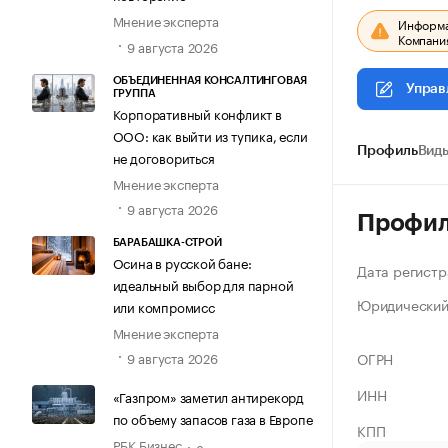
Мнение эксперта
Информац
Компания
9 августа 2026
ОБЪЕДИНЕННАЯ КОНСАЛТИНГОВАЯ
Управ
ГРУППА
Корпоративный конфликт в
ООО: как выйти из тупика, если
Профиль
Виды
не договориться
Мнение эксперта
9 августа 2026
Профи
БАРАБАШКА-СТРОЙ
Осина в русской бане:
Дата регистр
идеальный выбор для парной
Юридический
или компромисс
Мнение эксперта
ОГРН
9 августа 2026
ИНН
«Газпром» заметил антирекорд
по объему запасов газа в Европе
КПП
РБК Бизнес
8 августа