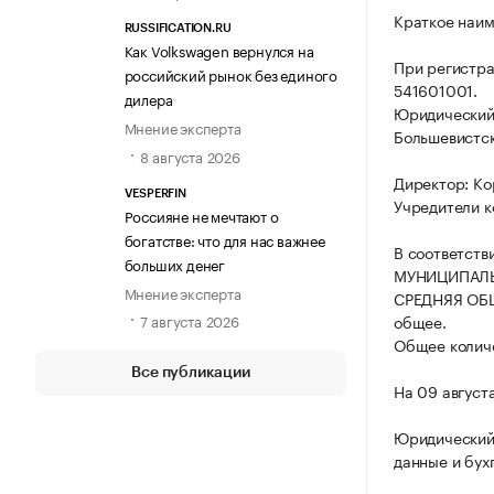
Краткое наи
RUSSIFICATION.RU
Как Volkswagen вернулся на
При регистра
российский рынок без единого
541601001.
дилера
Юридический 
Мнение эксперта
Большевистска
8 августа 2026
Директор: Ко
VESPERFIN
Учредители к
Россияне не мечтают о
богатстве: что для нас важнее
В соответств
больших денег
МУНИЦИПАЛЬ
Мнение эксперта
СРЕДНЯЯ ОБЩ
7 августа 2026
общее.
Общее количе
Все публикации
На 09 август
Юридический
данные и бух