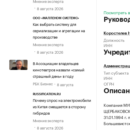
Мнение эксперта
8 августа 2026
Посмотреть в
Руково
ООО «МАЛЛЕНОМ СИСТЕМС»
Как выбрать систему для
сериализации и агрегации на
Коростелев 
производстве
Должность
Мнение эксперта
ИНН
8 августа 2026
Учреди
В Ассоциации владельцев
Администрац
кинотеатров назвали «самый
Тип субъекта
страшный день» в году
ИНН
РБК Бизнес
ОГРН
8 августа
Описан
RUSSIFICATION.RU
Почему спрос на электромобили
Компания М
из Китая смещается в сторону
ЩЕРБАКОВСК
гибридов
31.01.1994 г.
Мнение эксперта
Большевистска
8 августа 2026