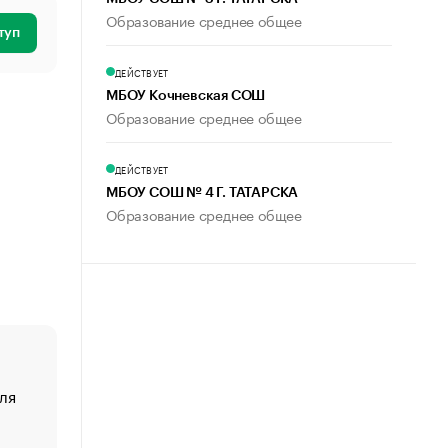
Образование среднее общее
туп
ДЕЙСТВУЕТ
МБОУ Кочневская СОШ
Образование среднее общее
ДЕЙСТВУЕТ
МБОУ СОШ № 4 Г. ТАТАРСКА
Образование среднее общее
ля
«От спорта тело стареет иначе». Как живет глава ко
создавшей GTA
«Деньги будут не нужны»: что рассказал Маск в инт