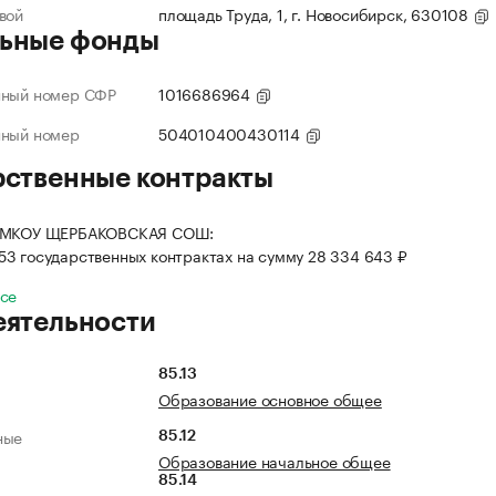
вой
площадь Труда, 1, г. Новосибирск, 630108
ьные фонды
нный номер СФР
1016686964
нный номер
504010400430114
рственные контракты
я МКОУ ЩЕРБАКОВСКАЯ СОШ:
 53 государственных контрактах на сумму 28 334 643 ₽
все
еятельности
85.13
Образование основное общее
ные
85.12
Образование начальное общее
85.14