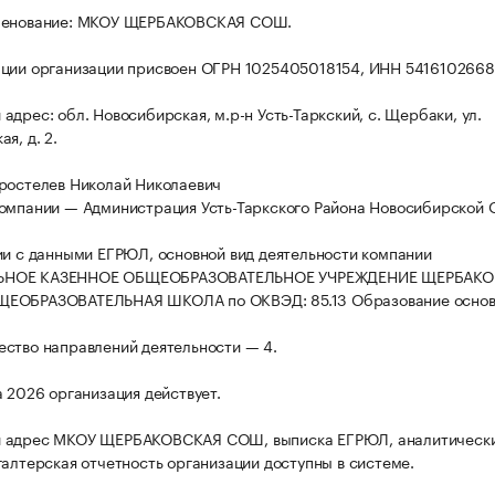
менование: МКОУ ЩЕРБАКОВСКАЯ СОШ.
ции организации присвоен ОГРН 1025405018154, ИНН 5416102668
адрес: обл. Новосибирская, м.р-н Усть-Таркский, с. Щербаки, ул.
я, д. 2.
ростелев Николай Николаевич
омпании — Администрация Усть-Таркского Района Новосибирской 
ии с данными ЕГРЮЛ, основной вид деятельности компании
НОЕ КАЗЕННОЕ ОБЩЕОБРАЗОВАТЕЛЬНОЕ УЧРЕЖДЕНИЕ ЩЕРБАКО
ЕОБРАЗОВАТЕЛЬНАЯ ШКОЛА по ОКВЭД: 85.13 Образование основ
ство направлений деятельности — 4.
а 2026 организация действует.
 адрес МКОУ ЩЕРБАКОВСКАЯ СОШ, выписка ЕГРЮЛ, аналитическ
галтерская отчетность организации доступны в системе.