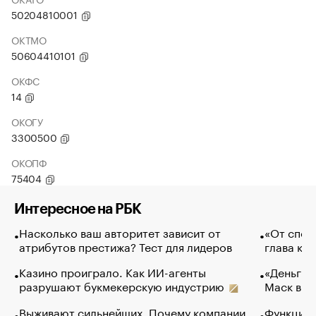
50204810001
ОКТМО
50604410101
ОКФС
14
ОКОГУ
3300500
ОКОПФ
75404
Интересное на РБК
Насколько ваш авторитет зависит от
«От спор
атрибутов престижа? Тест для лидеров
глава ко
Казино проиграло. Как ИИ-агенты
«Деньги б
разрушают букмекерскую индустрию
Маск в и
Выживают сильнейших. Почему компании
Функции 