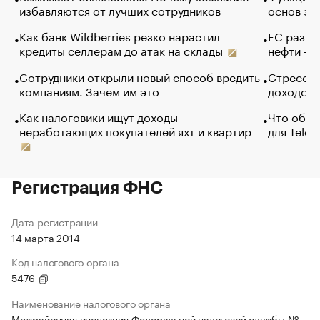
избавляются от лучших сотрудников
основ эф
Как банк Wildberries резко нарастил
ЕС разре
кредиты селлерам до атак на склады
нефти — 
Сотрудники открыли новый способ вредить
Стресс о
компаниям. Зачем им это
доходов 
Как налоговики ищут доходы
Что обви
неработающих покупателей яхт и квартир
для Tele
Регистрация ФНС
Дата регистрации
14 марта 2014
Код налогового органа
5476
Наименование налогового органа
Межрайонная инспекция Федеральной налоговой службы №