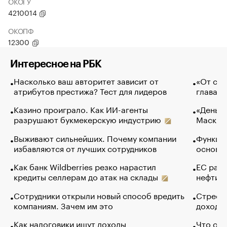
ОКОГУ
4210014
ОКОПФ
12300
Интересное на РБК
Насколько ваш авторитет зависит от
«От спо
атрибутов престижа? Тест для лидеров
глава к
Казино проиграло. Как ИИ-агенты
«Деньги
разрушают букмекерскую индустрию
Маск в 
Выживают сильнейших. Почему компании
Функции
избавляются от лучших сотрудников
основ э
Как банк Wildberries резко нарастил
ЕС раз
кредиты селлерам до атак на склады
нефти —
Сотрудники открыли новый способ вредить
Стресс 
компаниям. Зачем им это
доходов
Как налоговики ищут доходы
Что обв