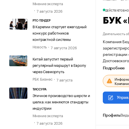
Мнение эксперта
7 августа 2026
ДЕЙСТВУЕТ
ОБНОВ
БУК «
РТС-ТЕНДЕР
В Карелии стартует ежегодный
конкурс работников
Деятельность о
контрактной системы
Компания Бюд
Новость
зарегистриров
7 августа 2026
регистрации
Китай запустит первый
Достоевского, 
регулярный маршрут в Европу
Подробнее
через Севморпуть
РБК Бизнес
Информац
7 августа
Компания
ТИССУРА
Этичное производство шерсти и
Управ
шелка: как меняются стандарты
индустрии
Мнение эксперта
Профиль
Виды
7 августа 2026