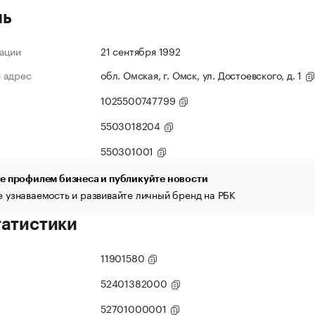
ль
ации
21 сентября 1992
 адрес
обл. Омская, г. Омск, ул. Достоевского, д. 1
1025500747799
5503018204
550301001
е профилем бизнеса и публикуйте новости
 узнаваемость и развивайте личный бренд на РБК
татистики
11901580
52401382000
52701000001