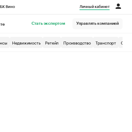
БК Вино
Личный кабинет
Город
Стать экспертом
Управлять компанией
кте
нсы
Недвижимость
Ретейл
Производство
Транспорт
Образ