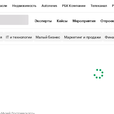
асли
Недвижимость
Autonews
РБК Компании
Телеканал
Р
К Курсы
РБК Life
Тренды
Визионеры
Национальные проекты
Эксперты
Кейсы
Мероприятия
О прое
уб
Исследования
Кредитные рейтинги
Франшизы
Газета
ия
IT и технологии
Малый бизнес
Маркетинг и продажи
Фина
Проверка контрагентов
Политика
Экономика
Бизнес
ы
«Музей Достоевского»