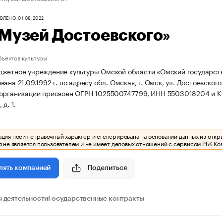
ЛЕНО, 01.08.2022
Музей Достоевского»
бъектов культуры
жетное учреждение культуры Омской области «Омский государств
ана 21.09.1992 г. по адресу обл. Омская, г. Омск, ул. Достоевского,
 организации присвоен ОГРН 1025500747799, ИНН 5503018204 и 
д. 1.
ия носит справочный характер и сгенерирована на основании данных из откр
 не является пользователем и не имеет деловых отношений с сервисом РБК Ко
Поделиться
лять компанией
 деятельности
Государственные контракты