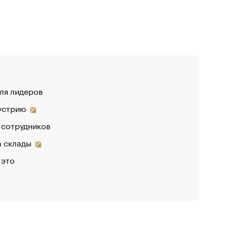
для лидеров
дустрию
 сотрудников
на склады
 это