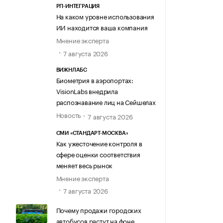
РП-ИНТЕГРАЦИЯ
На каком уровне использования
ИИ находится ваша компания
Мнение эксперта
7 августа 2026
ВИЖНЛАБС
Биометрия в аэропортах:
VisionLabs внедрила
распознавание лиц на Сейшелах
Новость
7 августа 2026
СМИ «СТАНДАРТ-МОСКВА»
Как ужесточение контроля в
сфере оценки соответствия
меняет весь рынок
Мнение эксперта
7 августа 2026
Почему продажи городских
автобусов растут на фоне