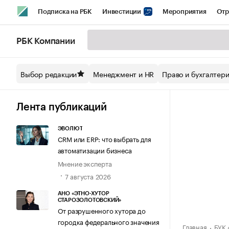
Подписка на РБК
Инвестиции
Мероприятия
Отр
Спорт
Школа управления РБК
РБК Образование
РБ
РБК Компании
Стиль
Крипто
РБК Бизнес-среда
Дискуссионный кл
Выбор редакции
Менеджмент и HR
Право и бухгалтер
Спецпроекты СПб
Конференции СПб
Спецпроекты
Технологии и медиа
Финансы
Рынок наличной валют
Лента публикаций
ЭВОЛЮТ
CRM или ERP: что выбрать для
автоматизации бизнеса
Мнение эксперта
7 августа 2026
АНО «ЭТНО-ХУТОР
СТАРОЗОЛОТОВСКИЙ»
От разрушенного хутора до
городка федерального значения
Главная
БУК 