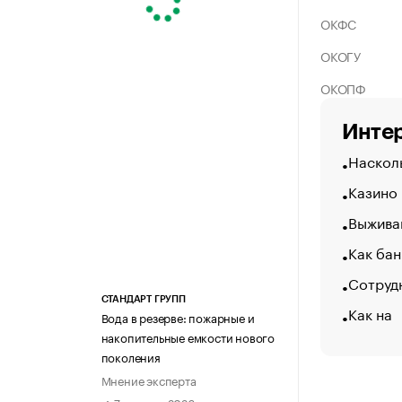
ОКФС
ОКОГУ
ОКОПФ
Интер
Насколь
Казино
Выжива
Как бан
Сотрудн
СТАНДАРТ ГРУПП
Как на
Вода в резерве: пожарные и
накопительные емкости нового
поколения
Мнение эксперта