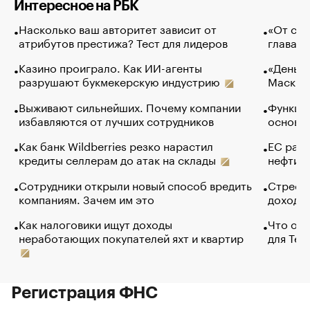
Интересное на РБК
Насколько ваш авторитет зависит от
«От спо
атрибутов престижа? Тест для лидеров
глава к
Казино проиграло. Как ИИ-агенты
«Деньги
разрушают букмекерскую индустрию
Маск в 
Выживают сильнейших. Почему компании
Функции
избавляются от лучших сотрудников
основ э
Как банк Wildberries резко нарастил
ЕС раз
кредиты селлерам до атак на склады
нефти —
Сотрудники открыли новый способ вредить
Стресс 
компаниям. Зачем им это
доходов
Как налоговики ищут доходы
Что обв
неработающих покупателей яхт и квартир
для Tel
Регистрация ФНС