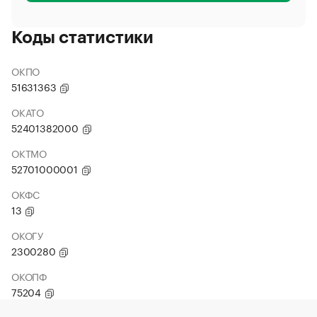
Коды статистики
ОКПО
51631363
ОКАТО
52401382000
ОКТМО
52701000001
ОКФС
13
ОКОГУ
2300280
ОКОПФ
75204