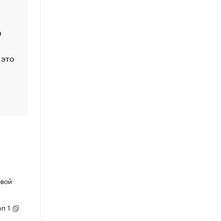
Функции менеджмента: пять ключевых основ эффект
управления
а
ЕС разрешил конфискацию российской нефти — чем
Москва
 это
Стресс обеспеченных людей: почему рост доходов 
счастья
Что обвинения против Павла Дурова значат для Tele
пользователей
овой
рп 1