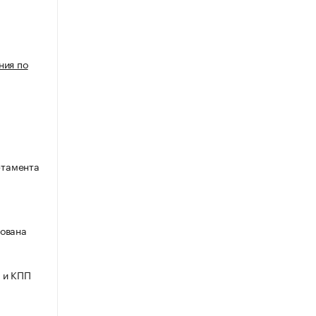
ния по
ртамента
ована
 и КПП