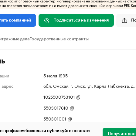
ия носит справочный характер и сгенерирована на основании данных из откр
 не является пользователем и не имеет деловых отношений с сервисом РБК Ко
Подписаться на изменения
П
лять компанией
итражные дела
Государственные контракты
ль
ации
5 июля 1995
 адрес
обл. Омская, г. Омск, ул. Карла Либкнехта, д
1025500753101
5503017610
550301001
е профилем бизнеса и публикуйте новости
Получить дос