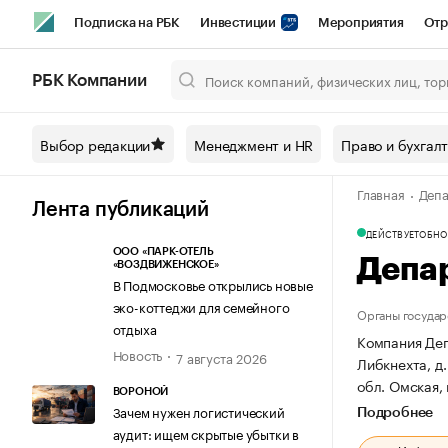
Подписка на РБК
Инвестиции
Мероприятия
Отр
Спорт
Школа управления РБК
РБК Образование
РБ
РБК Компании
Город
Стиль
Крипто
РБК Бизнес-среда
Дискусси
Выбор редакции
Менеджмент и HR
Право и бухгал
Спецпроекты СПб
Конференции СПб
Спецпроекты
Главная
Депа
Технологии и медиа
Финансы
Рынок наличной валют
Лента публикаций
ДЕЙСТВУЕТ
ОБНОВ
ООО «ПАРК-ОТЕЛЬ
Депа
«ВОЗДВИЖЕНСКОЕ»
В Подмосковье открылись новые
эко-коттеджи для семейного
Органы государ
отдыха
Компания Деп
Новость
7 августа 2026
Либкнехта, д.
обл. Омская, 
ВОРОНОЙ
Зачем нужен логистический
Подробнее
аудит: ищем скрытые убытки в