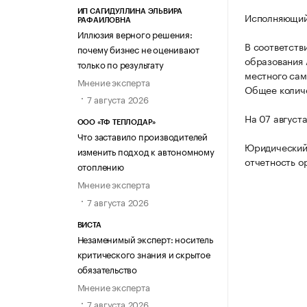
ИП САГИДУЛЛИНА ЭЛЬВИРА
Исполняющий
РАФАИЛОВНА
Иллюзия верного решения:
В соответств
почему бизнес не оценивают
образования 
только по результату
местного сам
Мнение эксперта
Общее количе
7 августа 2026
На 07 август
ООО «ТФ ТЕПЛОДАР»
Что заставило производителей
Юридический 
изменить подход к автономному
отчетность о
отоплению
Мнение эксперта
7 августа 2026
ВИСТА
Незаменимый эксперт: носитель
критического знания и скрытое
обязательство
Мнение эксперта
7 августа 2026