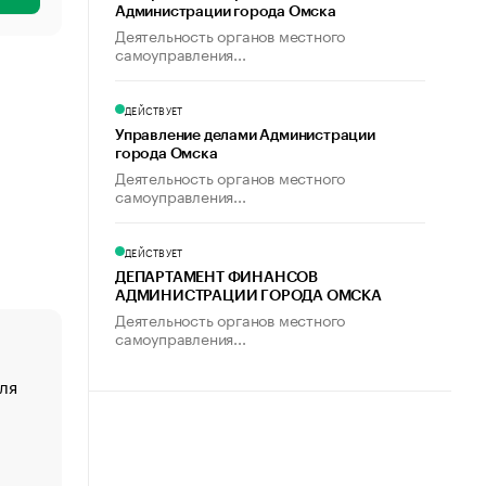
Администрации города Омска
Деятельность органов местного
самоуправления...
ДЕЙСТВУЕТ
Управление делами Администрации
города Омска
Деятельность органов местного
самоуправления...
ДЕЙСТВУЕТ
ДЕПАРТАМЕНТ ФИНАНСОВ
АДМИНИСТРАЦИИ ГОРОДА ОМСКА
Деятельность органов местного
самоуправления...
ля
«От спорта тело стареет иначе». Как живет глава ко
создавшей GTA
«Деньги будут не нужны»: что рассказал Маск в инт
Economist