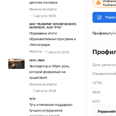
Информац
цепочке поставок
Компания
Мнение эксперта
7 августа 2026
Управ
АНО "РАЗВИТИЕ ЧЕЛОВЕЧЕСКОГО
КАПИТАЛА", АНО "РЧК"
Подведены итоги
Профиль
Арб
образовательных программ в
«Технограде»
Новость
Профи
7 августа 2026
ООО «ЛБИ»
Дата регистр
Экспедитор и ЭТрН: роль,
которой формально не
Юридический
существует
ОГРН
Мнение эксперта
7 августа 2026
ИНН
ТУТУ
КПП
Туту и Нетмонет поддержат
лучших сотрудников
Управляйт
российских отелей