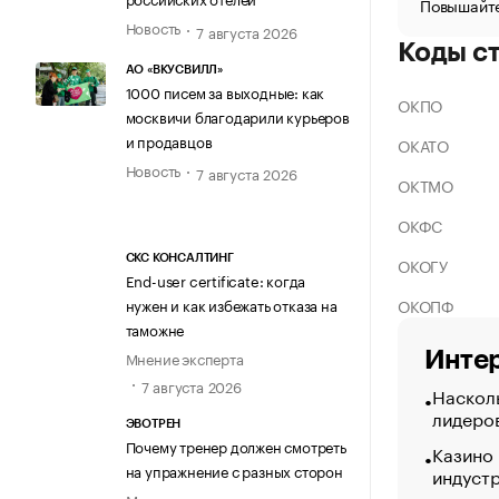
Повышайте
Новость
7 августа 2026
Коды с
АО «ВКУСВИЛЛ»
1000 писем за выходные: как
ОКПО
москвичи благодарили курьеров
и продавцов
ОКАТО
Новость
7 августа 2026
ОКТМО
ОКФС
СКС КОНСАЛТИНГ
ОКОГУ
End-user certificate: когда
ОКОПФ
нужен и как избежать отказа на
таможне
Интер
Мнение эксперта
7 августа 2026
Насколь
лидеро
ЭВОТРЕН
Почему тренер должен смотреть
Казино
на упражнение с разных сторон
индуст