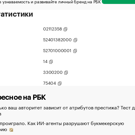
 узнаваемость и развивайте личный бренд на РБК
татистики
02112358
52401382000
52701000001
14
3300200
75404
есное на РБК
ко ваш авторитет зависит от атрибутов престижа? Тест д
в
 проиграло. Как ИИ-агенты разрушают букмекерскую
рию