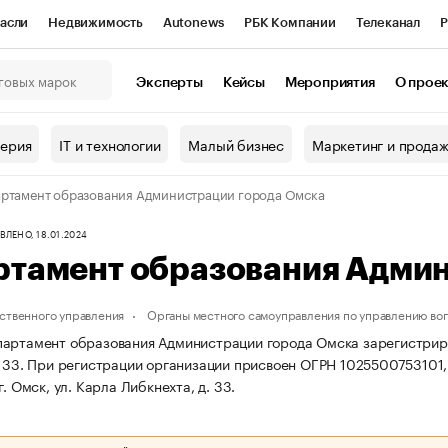
асли
Недвижимость
Autonews
РБК Компании
Телеканал
Р
К Курсы
РБК Life
Тренды
Визионеры
Национальные проекты
Эксперты
Кейсы
Мероприятия
О прое
онный клуб
Исследования
Кредитные рейтинги
Франшизы
Г
терия
IT и технологии
Малый бизнес
Маркетинг и прода
Проверка контрагентов
Политика
Экономика
Бизнес
ртамент образования Администрации города Омска
ы
ЛЕНО, 18.01.2024
ртамент образования Админ
ственного управления
Органы местного самоуправления по управлению во
артамент образования Администрации города Омска зарегистрирован
 33.
При регистрации организации присвоен ОГРН 1025500753101
г. Омск, ул. Карла Либкнехта, д. 33.