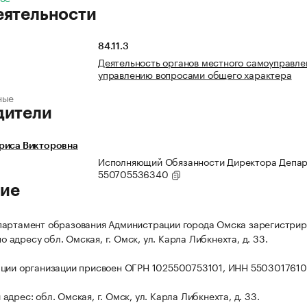
еятельности
84.11.3
Деятельность органов местного самоуправле
управлению вопросами общего характера
ные
дители
риса Викторовна
Исполняющий Обязанности Директора Депа
550705536340
ие
партамент образования Администрации города Омска зарегистрир
 по адресу обл. Омская, г. Омск, ул. Карла Либкнехта, д. 33.
ции организации присвоен ОГРН 1025500753101, ИНН 5503017610
дрес: обл. Омская, г. Омск, ул. Карла Либкнехта, д. 33.