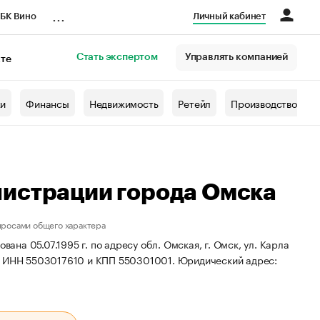
...
БК Вино
Личный кабинет
Стать экспертом
Управлять компанией
кте
азета
жи
Финансы
Недвижимость
Ретейл
Производство
истрации города Омска
просами общего характера
а 05.07.1995 г. по адресу обл. Омская, г. Омск, ул. Карла
, ИНН 5503017610 и КПП 550301001.
Юридический адрес: