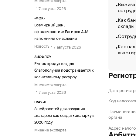
Мнение эксперта
Выжива
7 августа 2026
сотруд
Как бан
«МОК»
Всемирный День
склады
офтальмологии: Багиров А.М
Сотрудн
напомнили о наследии
Как нал
Новость
7 августа 2026
кварти
АЙСФЛОУ
Рынок продуктов для
благополучия подстраивается к
Регист
когнитивному ресурсу
Мнение эксперта
Дата регистр
7 августа 2026
Код налогово
ERA2.AI
8 нейросетей для создания
Наименование
аватарок: как создать аватарку в
органа
2026 году
Адрес налого
Мнение эксперта
Арбитр