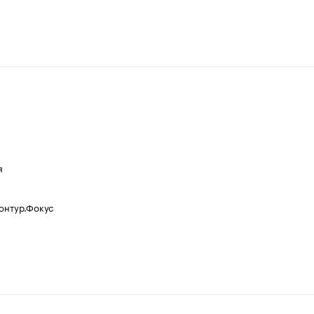
я
Контур.Фокус