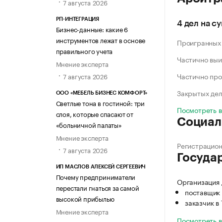
7 августа 2026
РП-ИНТЕГРАЦИЯ
4 дел на с
Бизнес-данные: какие 6
инструментов лежат в основе
Проигранных
правильного учета
Частично выи
Мнение эксперта
Частично про
7 августа 2026
Закрытых де
ООО «МЕБЕЛЬ БИЗНЕС КОМФОРТ»
Светлые тона в гостиной: три
Посмотреть 
слоя, которые спасают от
Социал
«больничной палаты»
Мнение эксперта
Регистрацио
7 августа 2026
Госуда
ИП МАСЛОВ АЛЕКСЕЙ СЕРГЕЕВИЧ
Почему предприниматели
Организация 
перестали гнаться за самой
поставщик 
высокой прибылью
заказчик в
Мнение эксперта
Посмотреть 