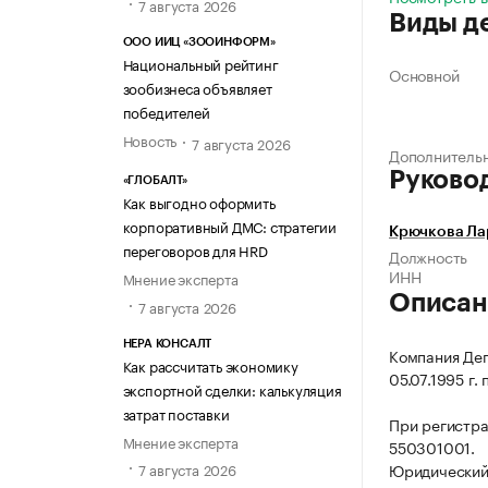
7 августа 2026
Виды д
ООО ИИЦ «ЗООИНФОРМ»
Национальный рейтинг
Основной
зообизнеса объявляет
победителей
Новость
7 августа 2026
Дополнитель
Руково
«ГЛОБАЛТ»
Как выгодно оформить
корпоративный ДМС: стратегии
Крючкова Ла
переговоров для HRD
Должность
ИНН
Мнение эксперта
Описан
7 августа 2026
НЕРА КОНСАЛТ
Компания Де
Как рассчитать экономику
05.07.1995 г.
экспортной сделки: калькуляция
затрат поставки
При регистра
Мнение эксперта
550301001.
7 августа 2026
Юридический а