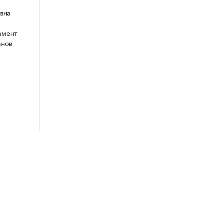
вна
амент
анов