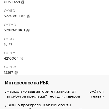
00599221
ОКАТО
52243819001
ОКТМО
52643419101
ОКФС
16
ОКОГУ
4210004
ОКОПФ
12267
Интересное на РБК
Насколько ваш авторитет зависит от
«От спор
атрибутов престижа? Тест для лидеров
глава ко
Казино проиграло. Как ИИ-агенты