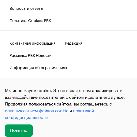
Вопросы и ответы
Политика Cookies РБК
Контактная информация
Редакция
Рассылка РБК Новости
Информация об ограничениях
Правовая информация
О соблюдении авторских прав
Мы используем cookie. Это позволяет нам анализировать
© АО «РОСБИЗНЕСКОНСАЛТИНГ»,
1995–2026.
Сообщения
и материалы информационного агентства «РБК»
взаимодействие посетителей с сайтом и делать его лучше.
(зарегистрировано Федеральной службой по надзору в сфере
Продолжая пользоваться сайтом, вы соглашаетесь с
связи, информационных технологий и массовых
использованием файлов cookie
и
политикой
коммуникаций (Роскомнадзор) 09.12.2015 за номером ИА
№ФС77-63848) сопровождаются пометкой «РБК». Отдельные
конфиденциальности
.
публикации могут содержать информацию,
не предназначенную для пользователей
до 18 лет.
companycardsfeedback@rbc.ru
Понятно