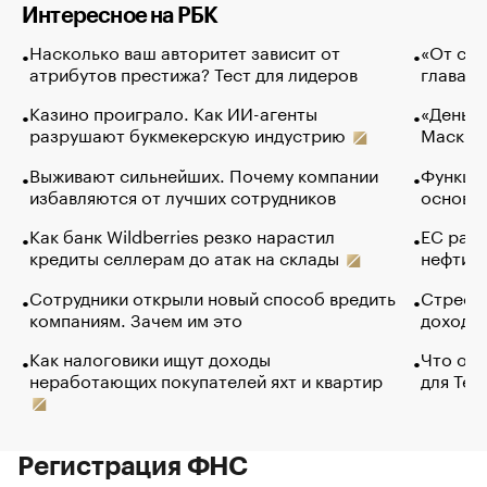
Интересное на РБК
Насколько ваш авторитет зависит от
«От спо
атрибутов престижа? Тест для лидеров
глава к
Казино проиграло. Как ИИ-агенты
«Деньги
разрушают букмекерскую индустрию
Маск в 
Выживают сильнейших. Почему компании
Функции
избавляются от лучших сотрудников
основ э
Как банк Wildberries резко нарастил
ЕС раз
кредиты селлерам до атак на склады
нефти —
Сотрудники открыли новый способ вредить
Стресс 
компаниям. Зачем им это
доходов
Как налоговики ищут доходы
Что обв
неработающих покупателей яхт и квартир
для Tel
Регистрация ФНС