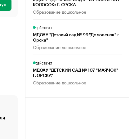
туп
КОЛОСОК» Г. ОРСКА
Образование дошкольное
ДЕЙСТВУЕТ
МДОАУ "Детский сад № 99 "Домовенок" г.
Орска"
Образование дошкольное
ДЕЙСТВУЕТ
МДОАУ "ДЕТСКИЙ САД № 107 "МАЯЧОК"
Г. ОРСКА"
Образование дошкольное
ля
«От спорта тело стареет иначе». Как живет глава ко
создавшей GTA
«Деньги будут не нужны»: что рассказал Маск в инт