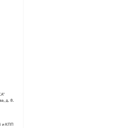
А"
а, д. 8.
4 и КПП