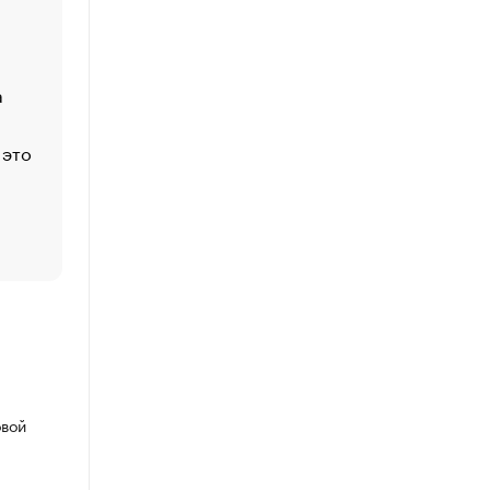
Economist
Функции менеджмента: пять ключевых основ эффект
управления
а
ЕС разрешил конфискацию российской нефти — чем
Москва
 это
Стресс обеспеченных людей: почему рост доходов 
счастья
Что обвинения против Павла Дурова значат для Tele
пользователей
овой