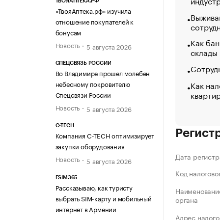
индуст
ТВОЯАПТЕКА.РФ
«ТвояАптека.рф» изучила
Выжива
отношение покупателей к
сотруд
бонусам
Как бан
Новость
5 августа 2026
склады
СПЕЦСВЯЗЬ РОССИИ
Сотрудн
Во Владимире прошел молебен
Как нал
небесному покровителю
кварти
Спецсвязи России
Новость
5 августа 2026
C-TECH
Регист
Компания C-TECH оптимизирует
закупки оборудования
Дата регистр
Новость
5 августа 2026
Код налогово
ESIM365
Рассказываю, как туристу
Наименование
выбрать SIM-карту и мобильный
органа
интернет в Армении
Адрес налого