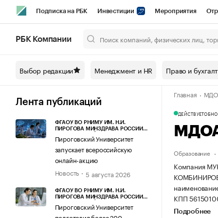
Подписка на РБК
Инвестиции
Мероприятия
Отр
Спорт
Школа управления РБК
РБК Образование
РБ
РБК Компании
Город
Стиль
Крипто
РБК Бизнес-среда
Дискусси
Выбор редакции
Менеджмент и HR
Право и бухгал
Спецпроекты СПб
Конференции СПб
Спецпроекты
Главная
МДОА
Технологии и медиа
Финансы
Рынок наличной валют
Лента публикаций
ДЕЙСТВУЕТ
ОБНОВ
ФГАОУ ВО РНИМУ ИМ. Н.И.
МДОА
ПИРОГОВА МИНЗДРАВА РОССИИ
(ПИРОГОВСКИЙ УНИВЕРСИТЕТ)
Пироговский Университет
запускает всероссийскую
Образование
онлайн-акцию
Компания М
Новость
5 августа 2026
КОМБИНИРОВАН
наименовани
ФГАОУ ВО РНИМУ ИМ. Н.И.
КПП 5615010
ПИРОГОВА МИНЗДРАВА РОССИИ
(ПИРОГОВСКИЙ УНИВЕРСИТЕТ)
Пироговский Университет
Подробнее
подготовил более 200