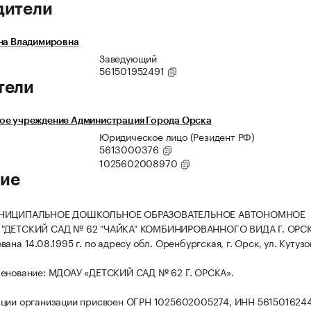
дители
на Владимировна
Заведующий
561501952491
тели
ое учреждение Администрация Города Орска
Юридическое лицо (Резидент РФ)
5613000376
1025602008970
ие
УНИЦИПАЛЬНОЕ ДОШКОЛЬНОЕ ОБРАЗОВАТЕЛЬНОЕ АВТОНОМНОЕ
"ДЕТСКИЙ САД № 62 "ЧАЙКА" КОМБИНИРОВАННОГО ВИДА Г. ОРСК
ана 14.08.1995 г. по адресу обл. Оренбургская, г. Орск, ул. Кутузов
менование: МДОАУ «ДЕТСКИЙ САД № 62 Г. ОРСКА».
ации организации присвоен ОГРН 1025602005274, ИНН 561501624