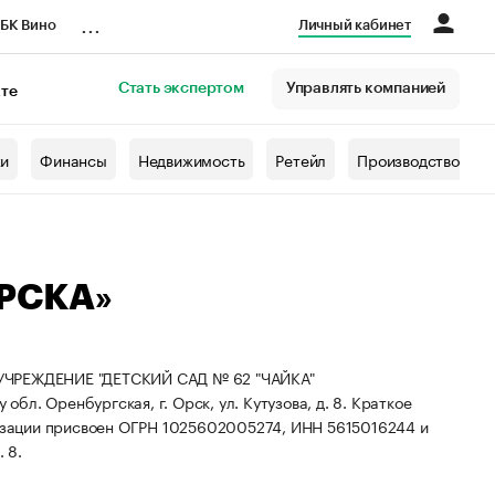
...
БК Вино
Личный кабинет
Стать экспертом
Управлять компанией
кте
азета
жи
Финансы
Недвижимость
Ретейл
Производство
ОРСКА»
РЕЖДЕНИЕ "ДЕТСКИЙ САД № 62 "ЧАЙКА"
л. Оренбургская, г. Орск, ул. Кутузова, д. 8.
Краткое
изации присвоен ОГРН 1025602005274, ИНН 5615016244 и
 8.