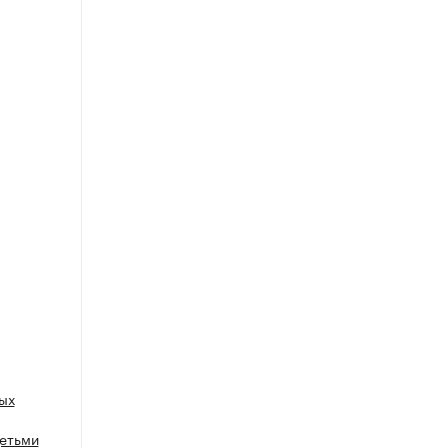
ых
детьми