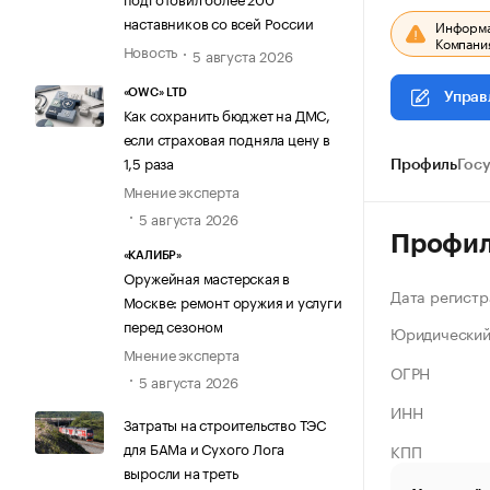
наставников со всей России
Информац
Компания
Новость
5 августа 2026
«OWC» LTD
Управ
Как сохранить бюджет на ДМС,
если страховая подняла цену в
1,5 раза
Профиль
Гос
Мнение эксперта
5 августа 2026
Профи
«КАЛИБР»
Оружейная мастерская в
Дата регистр
Москве: ремонт оружия и услуги
перед сезоном
Юридический
Мнение эксперта
ОГРН
5 августа 2026
ИНН
Затраты на строительство ТЭС
для БАМа и Сухого Лога
КПП
выросли на треть