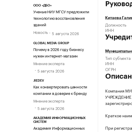
Руково
ООО «ДБО»
Ученые НИУ МГСУ предложили
технологию восстановления
Китаева Гали
зданий
Должность
ИНН
Новость
5 августа 2026
Учреди
GLOBAL MEDIA GROUP
Почему в 2026 году бизнесу
Муниципальн
нужен интернет-магазин
Тип субъекта
ИНН
Мнение эксперта
ОГРН
5 августа 2026
Описан
.REDEV
Как конвертировать ценности
Компания М
компании в доверие к бренду
УЧРЕЖДЕНИЕ 
Мнение эксперта
зарегистриров
5 августа 2026
Краткое наи
АКАДЕМИЯ ИНФОРМАЦИОННЫХ
СИСТЕМ
При регистр
Академия Информационных