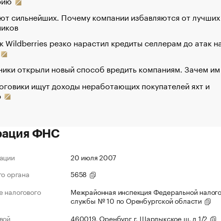
рию
ют сильнейших. Почему компании избавляются от лучших
ников
к Wildberries резко нарастил кредиты селлерам до атак н
ики открыли новый способ вредить компаниям. Зачем им
оговики ищут доходы неработающих покупателей яхт и
р
рация ФНС
ации
20 июля 2007
го органа
5658
 налогового
Межрайонная инспекция Федеральной налог
службы № 10 по Оренбургской области
вой
460019, Оренбург г, Шарлыкское ш, д 1/2