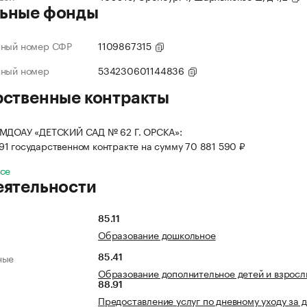
ьные фонды
нный номер СФР
1109867315
нный номер
534230601144836
рственные контракты
 МДОАУ «ДЕТСКИЙ САД № 62 Г. ОРСКА»:
 91 государственном контракте на сумму 70 881 590 ₽
все
еятельности
85.11
Образование дошкольное
ные
85.41
Образование дополнительное детей и взросл
88.91
Предоставление услуг по дневному уходу за 