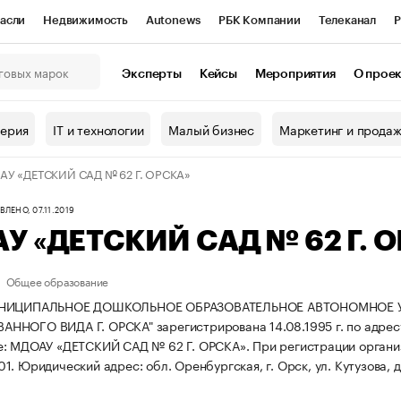
асли
Недвижимость
Autonews
РБК Компании
Телеканал
Р
К Курсы
РБК Life
Тренды
Визионеры
Национальные проекты
Эксперты
Кейсы
Мероприятия
О прое
онный клуб
Исследования
Кредитные рейтинги
Франшизы
Г
терия
IT и технологии
Малый бизнес
Маркетинг и прода
Проверка контрагентов
Политика
Экономика
Бизнес
У «ДЕТСКИЙ САД № 62 Г. ОРСКА»
ы
ЛЕНО, 07.11.2019
У «ДЕТСКИЙ САД № 62 Г. 
Общее образование
УНИЦИПАЛЬНОЕ ДОШКОЛЬНОЕ ОБРАЗОВАТЕЛЬНОЕ АВТОНОМНОЕ УЧ
НОГО ВИДА Г. ОРСКА" зарегистрирована 14.08.1995 г. по адресу об
е: МДОАУ «ДЕТСКИЙ САД № 62 Г. ОРСКА».
При регистрации орган
01.
Юридический адрес: обл. Оренбургская, г. Орск, ул. Кутузова, д.