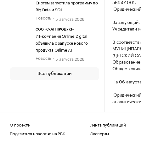
561501001.
Систем запустила программу по
Юридический а
Big Data и SQL
Новость
5 августа 2026
Заведующий: 
Учредители к
ООО «СКАН ПРОДУКТ»
ИТ-компания Orlime Digital
В соответств
объявила о запуске нового
МУНИЦИПАЛЬ
продукта Orlime AI
"ДЕТСКИЙ СА
Новость
5 августа 2026
Образование
Общее количе
Все публикации
На 06 август
Юридический
аналитически
О проекте
Лента публикаций
Поделиться новостью на РБК
Эксперты