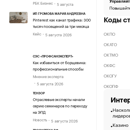
Управляйт
РБК Бизнес
5 августа
Повышайте
ИП ГРОМОВА МАРИЯ АНДРЕЕВНА
Pinterest как канал трафика: 300
Коды с
тысяч посещений за три месяца
Кейс
ОКПО
5 августа 2026
ОКАТО
ОКТМО
СЭС «ПРОФСАНЭКСПЕРТ»
Как избавиться от борщевика:
ОКФС
профессиональные способы
ОКОГУ
Мнение эксперта
5 августа 2026
ОКОПФ
ТЕНЗОР
Отраслевые эксперты начали
Интер
серию семинаров по переходу
Насколь
на ЭПД
лидеро
Новость
5 августа 2026
Казино