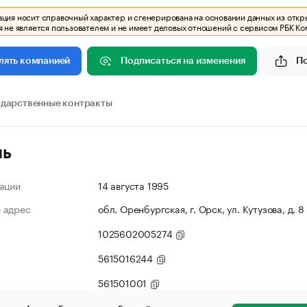
ия носит справочный характер и сгенерирована на основании данных из откр
 не является пользователем и не имеет деловых отношений с сервисом РБК Ко
Подписаться на изменения
П
лять компанией
ударственные контракты
ль
ации
14 августа 1995
 адрес
обл. Оренбургская, г. Орск, ул. Кутузова, д. 8
1025602005274
5615016244
561501001