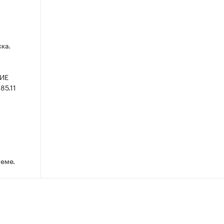
ка.
ИЕ
85.11
теме.