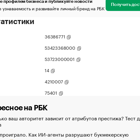
е профилем бизнеса и публикуйте новости
Получить дос
 узнаваемость и развивайте личный бренд на РБК
татистики
36386771
53423368000
53723000001
14
4210007
75401
есное на РБК
ко ваш авторитет зависит от атрибутов престижа? Тест д
в
 проиграло. Как ИИ-агенты разрушают букмекерскую