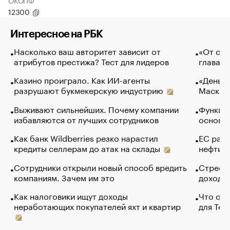
ОКОПФ
12300
Интересное на РБК
Насколько ваш авторитет зависит от
«От спо
атрибутов престижа? Тест для лидеров
глава к
Казино проиграло. Как ИИ-агенты
«Деньги
разрушают букмекерскую индустрию
Маск в 
Выживают сильнейших. Почему компании
Функции
избавляются от лучших сотрудников
основ э
Как банк Wildberries резко нарастил
ЕС раз
кредиты селлерам до атак на склады
нефти —
Сотрудники открыли новый способ вредить
Стресс 
компаниям. Зачем им это
доходов
Как налоговики ищут доходы
Что обв
неработающих покупателей яхт и квартир
для Tel