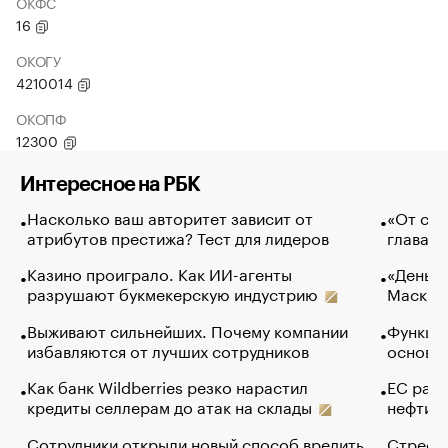
ОКФС
16
ОКОГУ
4210014
ОКОПФ
12300
Интересное на РБК
Насколько ваш авторитет зависит от
«От спо
атрибутов престижа? Тест для лидеров
глава к
Казино проиграло. Как ИИ-агенты
«Деньги
разрушают букмекерскую индустрию
Маск в 
Выживают сильнейших. Почему компании
Функции
избавляются от лучших сотрудников
основ э
Как банк Wildberries резко нарастил
ЕС раз
кредиты селлерам до атак на склады
нефти —
Сотрудники открыли новый способ вредить
Стресс 