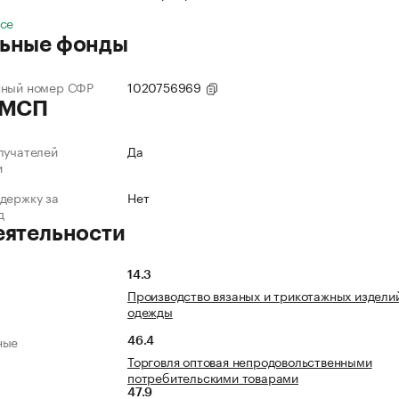
все
ьные фонды
нный номер СФР
1020756969
 МСП
лучателей
Да
и
держку за
Нет
д
еятельности
14.3
Производство вязаных и трикотажных издели
одежды
ные
46.4
Торговля оптовая непродовольственными
потребительскими товарами
47.9