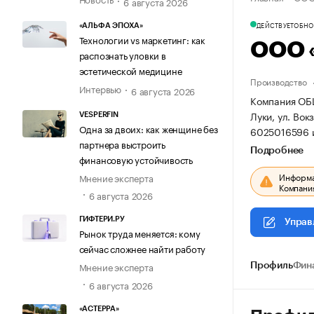
6 августа 2026
ДЕЙСТВУЕТ
ОБНОВ
«АЛЬФА ЭПОХА»
Технологии vs маркетинг: как
ООО 
распознать уловки в
эстетической медицине
Производство
Интервью
6 августа 2026
Компания ОБЩ
Луки, ул. Вок
VESPERFIN
Одна за двоих: как женщине без
6025016596 
партнера выстроить
Подробнее
финансовую устойчивость
Информац
Мнение эксперта
Компания
6 августа 2026
ГИФТЕРИ.РУ
Управ
Рынок труда меняется: кому
сейчас сложнее найти работу
Мнение эксперта
Профиль
Фин
6 августа 2026
«АСТЕРРА»