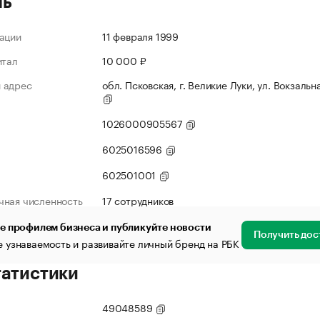
ль
ации
11 февраля 1999
итал
10 000 ₽
 адрес
обл. Псковская, г. Великие Луки, ул. Вокзальна
1026000905567
6025016596
602501001
чная численность
17 сотрудников
е профилем бизнеса и публикуйте новости
Получить дос
 узнаваемость и развивайте личный бренд на РБК
татистики
49048589