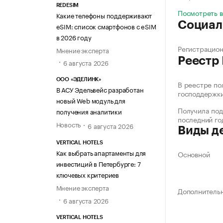
REDESIM
Посмотреть 
Какие телефоны поддерживают
Социал
eSIM: список смартфонов с eSIM
в 2026 году
Регистрацио
Мнение эксперта
Реестр
6 августа 2026
ООО «ЭДЕЛИНК»
В реестре по
В АСУ Эдельвейс разработан
господдержк
новый Web модуль для
Получила под
получения аналитики
последний го
Новость
6 августа 2026
Виды д
VERTICAL HOTELS
Как выбрать апартаменты для
Основной
инвестиций в Петербурге: 7
ключевых критериев
Мнение эксперта
Дополнитель
6 августа 2026
VERTICAL HOTELS