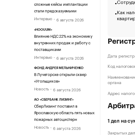
Сотрудн
сложные кейсы имплантации
стали предсказуемыми
Как нал
кварти
Интервью
6 августа 2026
«HOOUUM»
Влияние НДС 22% на экономику
Регист
внутренних продаж и работу с
поставщиками
Дата регистр
Интервью
6 августа 2026
Код налогово
ФОНД АНДРЕЯ МЕЛЬНИЧЕНКО
В Лучегорске открыли сквер
Наименование
«Угольщиков»
органа
Новость
6 августа 2026
Адрес налого
АО «СБЕРБАНК ЛИЗИНГ»
Арбитр
СберЛизинг поставил в
Ярославскую область пять новых
пожарных автоцистерн
1 дел на с
Новость
6 августа 2026
Закрытых де