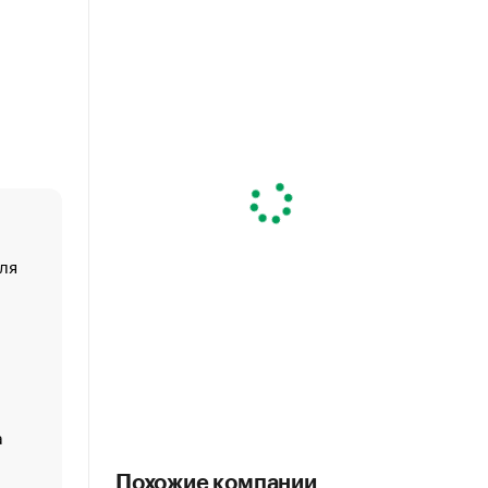
ля
«От спорта тело стареет иначе». Как живет глава ко
создавшей GTA
«Деньги будут не нужны»: что рассказал Маск в инт
Economist
Функции менеджмента: пять ключевых основ эффект
управления
а
ЕС разрешил конфискацию российской нефти — чем
Москва
Похожие компании