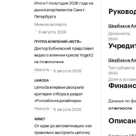
Итоги 1 полугодия 2026 года на
рынке апартаментов Санкт-
Руково
Петербурга
Мнение эксперта
Щербаков Ал
6 августа 2026
Должность
ИНН
ГРУППА КОМПАНИЙ «МЕТТА»
Учреди
Доктор Бубновский представил
видео о влиянии кресла YogaX2
на позвоночник
Щербаков Ал
Тип субъекта
Новость
6 августа 2026
ИНН
Доля в устав
LAMODA
Финан
Lamoda впервые раскрыла
критерии отбора в раздел
«Российские дизайнеры»
Данные по фи
Новость
6 августа 2026
отчетности
Описан
АЙNET
От идеи до автоматизации: как
правильно выстроить цепочку
Компания О