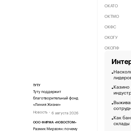
ОКАТО
ОКТМО
ОКФС
ОКОГУ
ОКОПФ
Интер
Насколь
лидеро
Казино
ТУТУ
Туту поддержит
индуст
благотворительный фонд
Выжива
«Линия Жизни»
сотруд
Новость
6 августа 2026
Как бан
склады
ООО ФИРМА «НОВОСТОМ»
Размик Мирзоян: почему