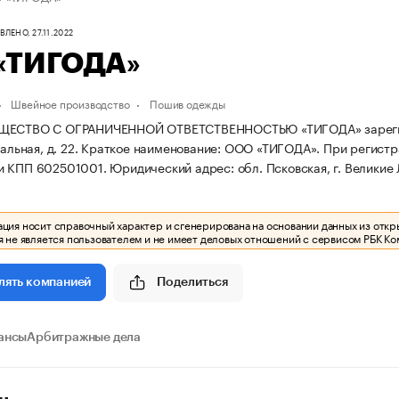
ЛЕНО, 27.11.2022
«ТИГОДА»
Швейное производство
Пошив одежды
ЕСТВО С ОГРАНИЧЕННОЙ ОТВЕТСТВЕННОСТЬЮ «ТИГОДА» зарегистриро
зальная, д. 22.
Краткое наименование: ООО «ТИГОДА».
При регистр
и КПП 602501001.
Юридический адрес: обл. Псковская, г. Великие Лу
ия носит справочный характер и сгенерирована на основании данных из откр
 не является пользователем и не имеет деловых отношений с сервисом РБК Ко
Поделиться
лять компанией
ансы
Арбитражные дела