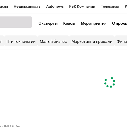
асли
Недвижимость
Autonews
РБК Компании
Телеканал
Р
К Курсы
РБК Life
Тренды
Визионеры
Национальные проекты
Эксперты
Кейсы
Мероприятия
О прое
уб
Исследования
Кредитные рейтинги
Франшизы
Газета
ия
IT и технологии
Малый бизнес
Маркетинг и продажи
Фина
Проверка контрагентов
Политика
Экономика
Бизнес
ы
 «ТИГОДА»