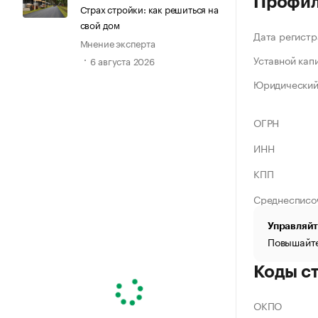
Профи
Страх стройки: как решиться на
свой дом
Дата регистр
Мнение эксперта
Уставной кап
6 августа 2026
Юридический
ОГРН
ИНН
КПП
Среднесписо
Управляйт
Повышайте
Коды с
ОКПО