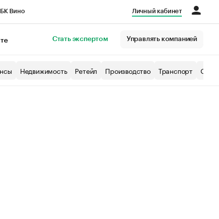
БК Вино
Личный кабинет
Город
Стать экспертом
Управлять компанией
кте
нсы
Недвижимость
Ретейл
Производство
Транспорт
Образ