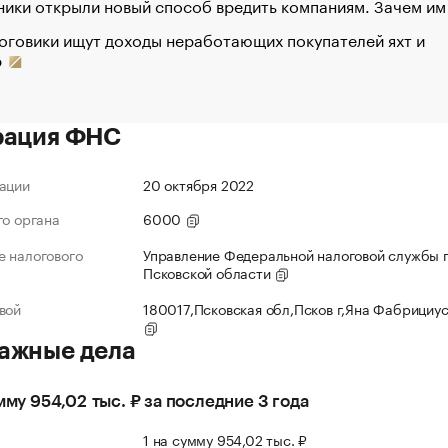
ики открыли новый способ вредить компаниям. Зачем им
оговики ищут доходы неработающих покупателей яхт и
р
рация ФНС
ации
20 октября 2022
го органа
6000
 налогового
Управление Федеральной налоговой службы 
Псковской области
вой
180017,Псковская обл,Псков г,Яна Фабрициус
ажные дела
умму 954,02 тыс. ₽ за последние 3 года
л
1 на сумму 954,02 тыс. ₽