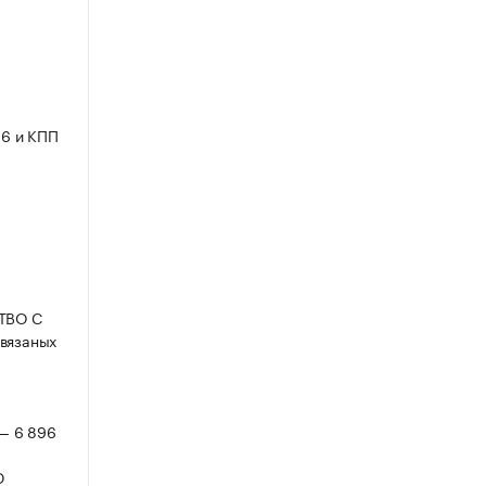
6 и КПП
СТВО С
вязаных
 — 6 896
Ю