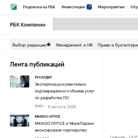
Подписка на РБК
Инвестиции
Мероприятия
Отр
Спорт
Школа управления РБК
РБК Образование
РБ
РБК Компании
Стиль
Крипто
РБК Бизнес-среда
Дискуссионный кл
Выбор редакции
Менеджмент и HR
Право и бухгалтер
Спецпроекты СПб
Конференции СПб
Спецпроекты
Технологии и медиа
Финансы
Рынок наличной валют
Лента публикаций
РУСАУДИТ
Экспертиза документально
подтвержденного объема услуг
по разработке ПО
Кейс
6 августа 2026
MANGO OFFICE
MANGO OFFICE и МираЛоджик
анонсировали партнерство
Главная
ООО
Новость