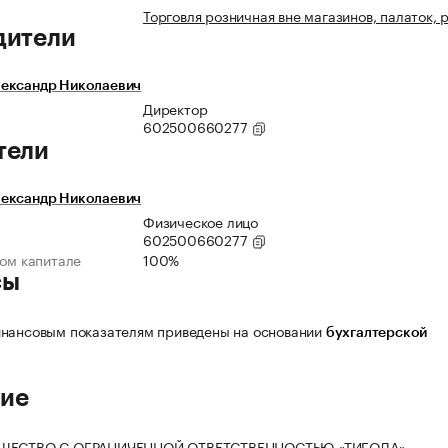
Торговля розничная вне магазинов, палаток, 
дители
ександр Николаевич
Директор
602500660277
тели
ександр Николаевич
Физическое лицо
602500660277
ном капитале
100%
сы
нансовым показателям приведены на основании
бухгалтерской
ие
БЩЕСТВО С ОГРАНИЧЕННОЙ ОТВЕТСТВЕННОСТЬЮ «ТИГОДА»