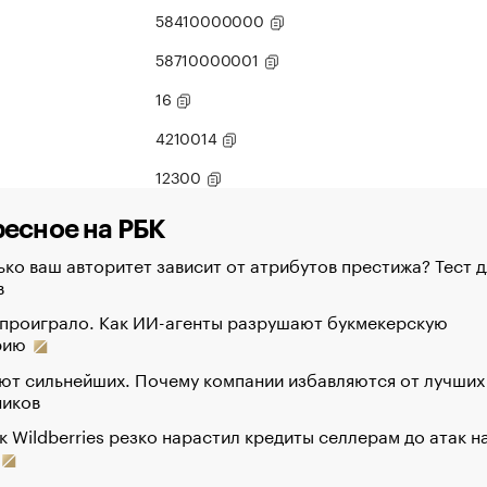
58410000000
58710000001
16
4210014
12300
есное на РБК
ко ваш авторитет зависит от атрибутов престижа? Тест д
в
 проиграло. Как ИИ-агенты разрушают букмекерскую
рию
ют сильнейших. Почему компании избавляются от лучших
ников
к Wildberries резко нарастил кредиты селлерам до атак н