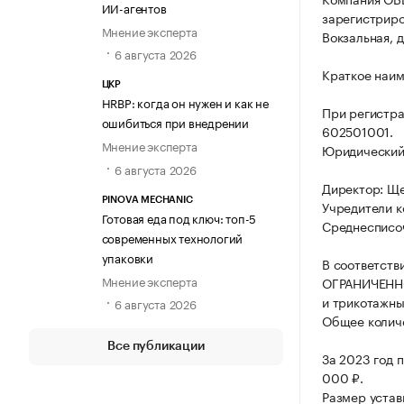
ИИ-агентов
зарегистриров
Мнение эксперта
Вокзальная, д
6 августа 2026
Краткое наи
ЦКР
HRBP: когда он нужен и как не
При регистр
ошибиться при внедрении
602501001.
Мнение эксперта
Юридический а
6 августа 2026
Директор: Щ
PINOVA MECHANIC
Учредители 
Готовая еда под ключ: топ-5
Среднесписоч
современных технологий
упаковки
В соответств
Мнение эксперта
ОГРАНИЧЕННО
и трикотажны
6 августа 2026
Общее количе
Все публикации
За 2023 год 
000 ₽.
Размер уста